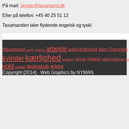
På mail:
Jesper@taxamand.dk
Eller på telefon: +45 40 25 51 12
Taxamanden taler flydende engelsk og tysk!
Tags
arbejde
#taxamand
arbejdsløshed
børn
Danmark
angst
ansvar
kærlighed
kvinder
mænd
Musik
nationalisme
na
landbrug
vold
ægteskab
ældre
vrede
Copyright {2014} · Web Graphics by NYMAN