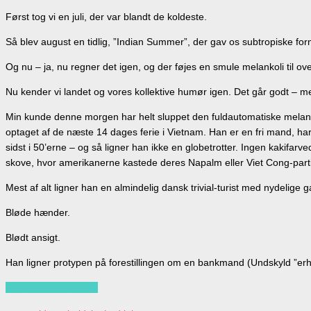
Først tog vi en juli, der var blandt de koldeste.
Så blev august en tidlig, ”Indian Summer”, der gav os subtropiske fo
Og nu – ja, nu regner det igen, og der føjes en smule melankoli til o
Nu kender vi landet og vores kollektive humør igen. Det går godt – me
Min kunde denne morgen har helt sluppet den fuldautomatiske melankol
optaget af de næste 14 dages ferie i Vietnam. Han er en fri mand, har
sidst i 50’erne – og så ligner han ikke en globetrotter. Ingen kakifarve
skove, hvor amerikanerne kastede deres Napalm eller Viet Cong-parti
Mest af alt ligner han en almindelig dansk trivial-turist med nydelig
Bløde hænder.
Blødt ansigt.
Han ligner protypen på forestillingen om en bankmand (Undskyld ”erhv
Continue reading…