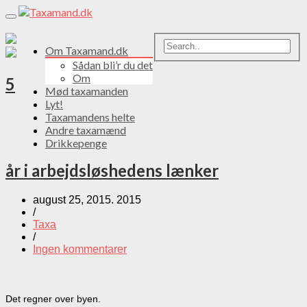
Toggle
navigation
Om Taxamand.dk
Sådan bli’r du det
Om
5
Mød taxamanden
Lyt!
Taxamandens helte
Andre taxamænd
Drikkepenge
år i arbejdsløshedens lænker
august 25, 2015. 2015
/
Taxa
/
Ingen kommentarer
Det regner over byen.