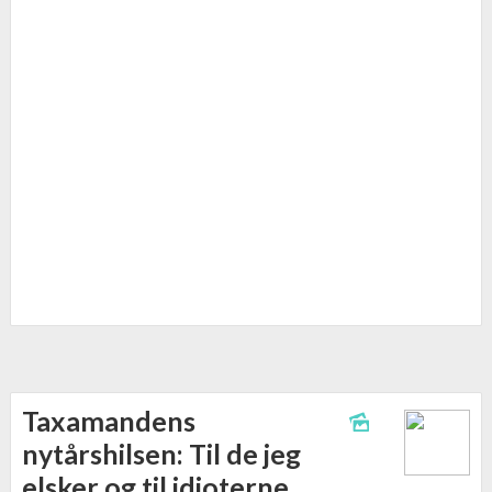
Danmark
Helle Thorning
Henrik Dahl
Islamisme
Lars Løkke
terror
Taxamandens
nytårshilsen: Til de jeg
elsker og til idioterne