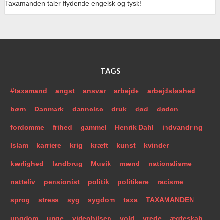
Taxamanden taler flydende engelsk og tysk!
TAGS
#taxamand
angst
ansvar
arbejde
arbejdsløshed
børn
Danmark
dannelse
druk
død
døden
fordomme
frihed
gammel
Henrik Dahl
indvandring
Islam
karriere
krig
kræft
kunst
kvinder
kærlighed
landbrug
Musik
mænd
nationalisme
natteliv
pensionist
politik
politikere
racisme
sprog
stress
syg
sygdom
taxa
TAXAMANDEN
ungdom
unge
videohilsen
vold
vrede
ægteskab