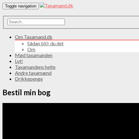
Toggle navigation
Om Taxamand.dk
Sådan bli’r du det
Om
Mød taxamanden
Lyt!
Taxamandens helte
Andre taxamænd
Drikkepenge
Bestil min bog