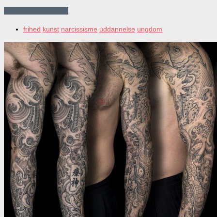
Continue reading…
frihed
kunst
narcissisme
uddannelse
ungdom