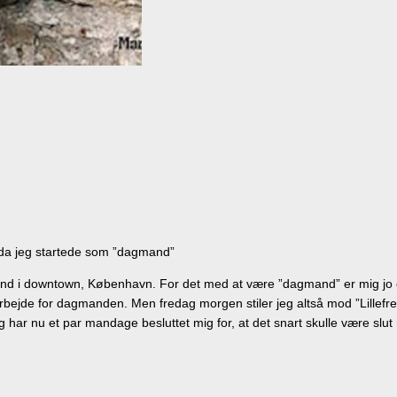
n, da jeg startede som ”dagmand”
ind i downtown, København. For det med at være ”dagmand” er mig jo et 
atarbejde for dagmanden. Men fredag morgen stiler jeg altså mod ”Lillefr
ar nu et par mandage besluttet mig for, at det snart skulle være slut