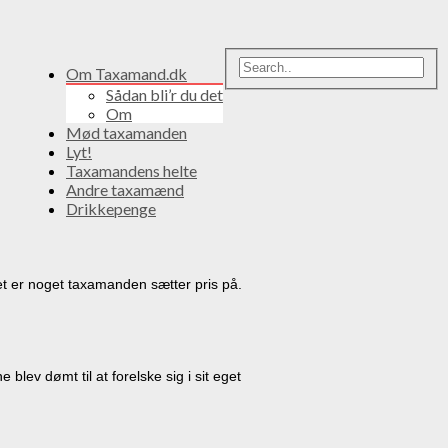
Om Taxamand.dk
Sådan bli’r du det
Om
Mød taxamanden
Lyt!
Taxamandens helte
Andre taxamænd
Drikkepenge
t er noget taxamanden sætter pris på.
ev dømt til at forelske sig i sit eget