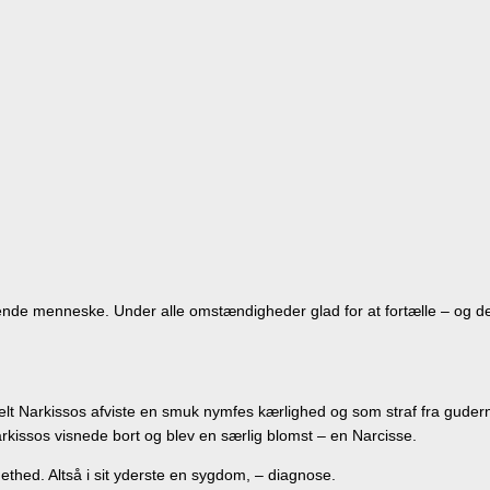
nde menneske. Under alle omstændigheder glad for at fortælle – og de
Narkissos afviste en smuk nymfes kærlighed og som straf fra guderne bl
rkissos visnede bort og blev en særlig blomst – en Narcisse.
gethed. Altså i sit yderste en sygdom, – diagnose.