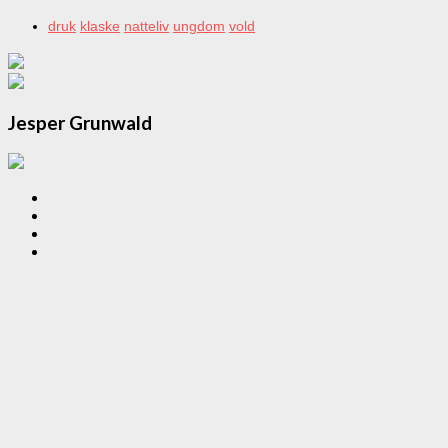
druk
klaske
natteliv
ungdom
vold
Jesper Grunwald