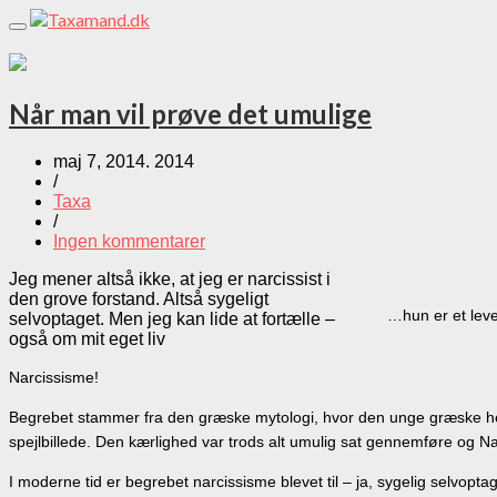
Toggle
navigation
Når man vil prøve det umulige
maj 7, 2014. 2014
/
Taxa
/
Ingen kommentarer
Jeg mener altså ikke, at jeg er narcissist i
den grove forstand. Altså sygeligt
…hun er et leve
selvoptaget. Men jeg kan lide at fortælle –
også om mit eget liv
Narcissisme!
Begrebet stammer fra den græske mytologi, hvor den unge græske helt 
spejlbillede. Den kærlighed var trods alt umulig sat gennemføre og Na
I moderne tid er begrebet narcissisme blevet til – ja, sygelig selvopta