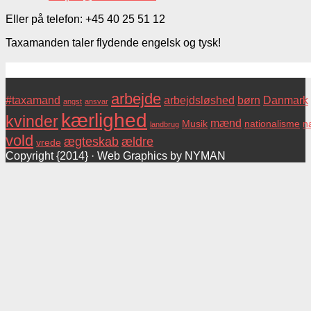
Eller på telefon: +45 40 25 51 12
Taxamanden taler flydende engelsk og tysk!
Tags
arbejde
#taxamand
arbejdsløshed
børn
Danmark
angst
ansvar
kærlighed
kvinder
mænd
Musik
nationalisme
na
landbrug
vold
ægteskab
ældre
vrede
Copyright {2014} · Web Graphics by NYMAN