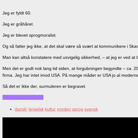
Jeg er fyldt 60.
Jeg er gråhåret.
Jeg er blevet sprogmoralist.
Og så fatter jeg ikke, at det skal være så svært at kommunikere i Ska
Man kan altså konstatere med usvigelig sikkerhed, – at jeg er ved at
Men det er godt nok lang tid siden, at forgubningen begyndte – ca. 20
firma. Jeg har intet imod USA. På mange måder er USA jo al moderne ra
Så det er ikke der, surmuleren er begravet.
Continue reading…
dansk'
ëngelsk
kultur
norden
sprog
svensk