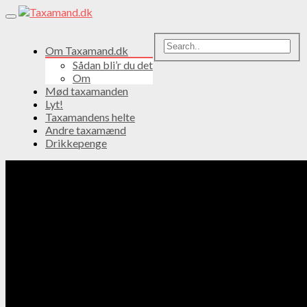
Toggle
navigation
Om Taxamand.dk
Sådan bli’r du det
Om
Mød taxamanden
Lyt!
Taxamandens helte
Andre taxamænd
Drikkepenge