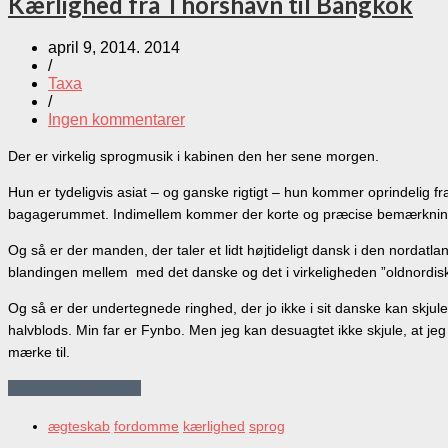
Kærlighed fra Thorshavn til Bangkok
april 9, 2014. 2014
/
Taxa
/
Ingen kommentarer
Der er virkelig sprogmusik i kabinen den her sene morgen.
Hun er tydeligvis asiat – og ganske rigtigt – hun kommer oprindelig fra
bagagerummet. Indimellem kommer der korte og præcise bemærkninger p
Og så er der manden, der taler et lidt højtideligt dansk i den nordatl
blandingen mellem med det danske og det i virkeligheden ”oldnordiske”
Og så er der undertegnede ringhed, der jo ikke i sit danske kan skjule 
halvblods. Min far er Fynbo. Men jeg kan desuagtet ikke skjule, at je
mærke til.
Continue reading…
ægteskab
fordomme
kærlighed
sprog