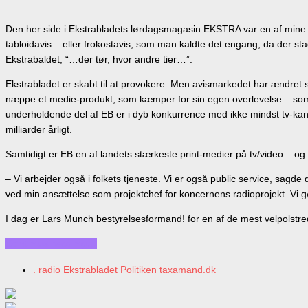
Den her side i Ekstrabladets lørdagsmagasin EKSTRA var en af mine f
tabloidavis – eller frokostavis, som man kaldte det engang, da der s
Ekstrabaldet, “…der tør, hvor andre tier…”.
Ekstrabladet er skabt til at provokere. Men avismarkedet har ændret 
næppe et medie-produkt, som kæmper for sin egen overlevelse – som E
underholdende del af EB er i dyb konkurrence med ikke mindst tv-kanal
milliarder årligt.
Samtidigt er EB en af landets stærkeste print-medier på tv/video – o
– Vi arbejder også i folkets tjeneste. Vi er også public service, s
ved min ansættelse som projektchef for koncernens radioprojekt. Vi gø
I dag er Lars Munch bestyrelsesformand! for en af de mest velpolst
Continue reading…
. radio
Ekstrabladet
Politiken
taxamand.dk