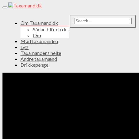
Toggle
navigation
Om Taxamand.dk
Sådan bli’r du det
Om
Mød taxamanden
Lyt!
Taxamandens helte
Andre taxamænd
Drikkepenge