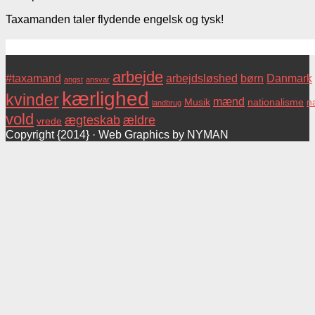
Taxamanden taler flydende engelsk og tysk!
Tags
arbejde
#taxamand
arbejdsløshed
børn
Danmark
angst
ansvar
kærlighed
kvinder
mænd
Musik
nationalisme
na
landbrug
vold
ægteskab
ældre
vrede
Copyright {2014} · Web Graphics by NYMAN