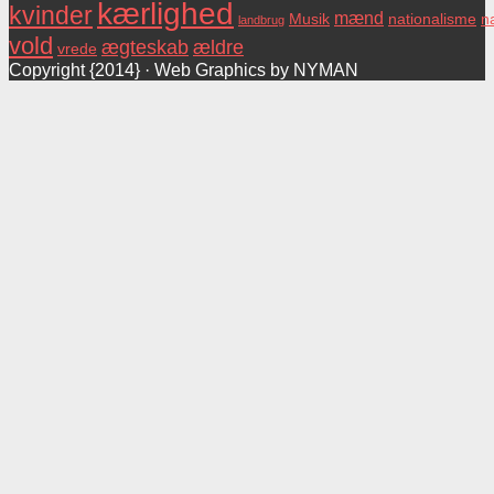
kærlighed
kvinder
mænd
Musik
nationalisme
na
landbrug
vold
ægteskab
ældre
vrede
Copyright {2014} · Web Graphics by NYMAN