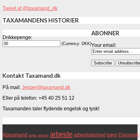
Tweet af @taxamand_dk
TAXAMANDENS HISTORIER
ABONNER
Drikkepenge:
(Currency: DKK)
Your email:
Kontakt Taxamand.dk
På mail:
Jesper@taxamand.dk
Eller på telefon: +45 40 25 51 12
Taxamanden taler flydende engelsk og tysk!
Tags
arbejde
#taxamand
arbejdsløshed
børn
Danmark
angst
ansvar