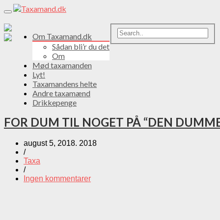
Toggle
navigation
Om Taxamand.dk
Sådan bli’r du det
Om
Mød taxamanden
Lyt!
Taxamandens helte
Andre taxamænd
Drikkepenge
FOR DUM TIL NOGET PÅ “DEN DUMME
august 5, 2018. 2018
/
Taxa
/
Ingen kommentarer