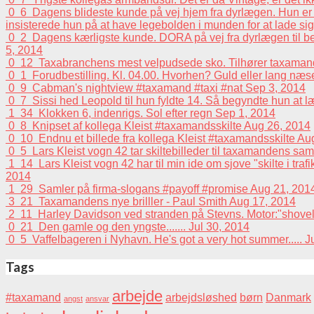
0
6
Dagens blideste kunde på vej hjem fra dyrlægen. Hun er e
insisterede hun på at have legebolden i munden for at lade sig 
0
2
Dagens kærligste kunde. DORA på vej fra dyrlægen til beh
5, 2014
0
12
Taxabranchens mest velpudsede sko. Tilhører taxaman
0
1
Forudbestilling. Kl. 04.00. Hvorhen? Guld eller lang n
0
9
Cabman's nightview #taxamand #taxi #nat
Sep 3, 2014
0
7
Sissi hed Leopold til hun fyldte 14. Så begyndte hun at 
1
34
Klokken 6, indenrigs. Sol efter regn
Sep 1, 2014
0
8
Knipset af kollega Kleist #taxamandsskilte
Aug 26, 2014
0
10
Endnu et billede fra kollega Kleist #taxamandsskilte
Aug
0
5
Lars Kleist vogn 42 tar skiltebilleder til taxamandens sa
1
14
Lars Kleist vogn 42 har til min ide om sjove "skilte i tra
2014
1
29
Samler på firma-slogans #payoff #promise
Aug 21, 201
3
21
Taxamandens nye brilller - Paul Smith
Aug 17, 2014
2
11
Harley Davidson ved stranden på Stevns. Motor:"shovelhead
0
21
Den gamle og den yngste.......
Jul 30, 2014
0
5
Vaffelbageren i Nyhavn. He's got a very hot summer.....
J
Tags
arbejde
#taxamand
arbejdsløshed
børn
Danmark
angst
ansvar