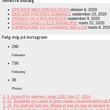
Seneste indlæg
SPEJDER MED DREADLOCKS
oktober 6, 2020
DEN GRÅ PANTERS ROMANCE
september 23, 2020
VREDEN OG KÆRLIGHEDEN
september 9, 2020
DAGENS GANG I LILLE KRAMLØSE
marts 22, 2020
KÆMPEHUND OG TAXAMAND IMELLEM
marts 8, 202
Følg mig på instagram
296
Followers
738
Following
36
Photos
0
9
Grand Prix stjernen i vogn 2282
Sep 17, 2014
0
22
Bedstefar og Ludvig til årets sidste cirkusforestilling p
1
14
Kig godt på ham her. Måske er han en dag en berømt tea
0
7
Yngste kollegas armbåndsur. Det er da Vintage, er det i