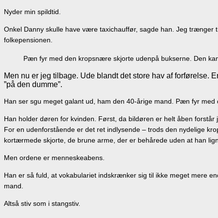
Nyder min spildtid.
Onkel Danny skulle have være taxichauffør, sagde han. Jeg trænger ti
folkepensionen.
Pæn fyr med den kropsnære skjorte udenpå bukserne. Den kan
Men nu er jeg tilbage. Ude blandt det store hav af forførelse. E
”på den dumme”.
Han ser sgu meget galant ud, ham den 40-årige mand. Pæn fyr med 
Han holder døren for kvinden. Først, da bildøren er helt åben forstå
For en udenforstående er det ret indlysende – trods den nydelige kr
kortærmede skjorte, de brune arme, der er behårede uden at han lig
Men ordene er menneskeabens.
Han er så fuld, at vokabulariet indskrænker sig til ikke meget mere e
mand.
Altså stiv som i stangstiv.