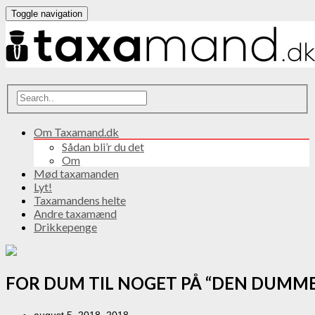
Toggle navigation
Om Taxamand.dk
Sådan bli’r du det
Om
Mød taxamanden
Lyt!
Taxamandens helte
Andre taxamænd
Drikkepenge
FOR DUM TIL NOGET PÅ “DEN DUMME
august 5, 2018. 2018