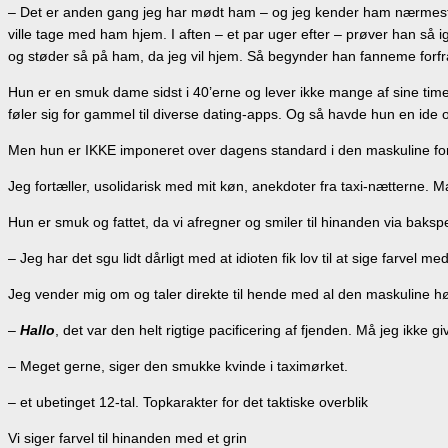
– Det er anden gang jeg har mødt ham – og jeg kender ham nærmest ikk
ville tage med ham hjem. I aften – et par uger efter – prøver han så 
og støder så på ham, da jeg vil hjem. Så begynder han fanneme forfr
Hun er en smuk dame sidst i 40’erne og lever ikke mange af sine timer i
føler sig for gammel til diverse dating-apps. Og så havde hun en ide o
Men hun er IKKE imponeret over dagens standard i den maskuline for
Jeg fortæller, usolidarisk med mit køn, anekdoter fra taxi-nætterne.
Hun er smuk og fattet, da vi afregner og smiler til hinanden via baksp
– Jeg har det sgu lidt dårligt med at idioten fik lov til at sige farvel m
Jeg vender mig om og taler direkte til hende med al den maskuline høfl
–
Hallo
, det var den helt rigtige pacificering af fjenden. Må jeg ikke gi
– Meget gerne, siger den smukke kvinde i taximørket.
– et ubetinget 12-tal. Topkarakter for det taktiske overblik
Vi siger farvel til hinanden med et grin