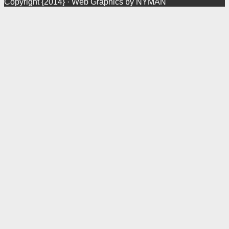
Copyright {2014} · Web Graphics by NYMAN