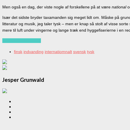
Men også en dag, der viste nogle af forskellene på at være
national
o
Især det sidste bryder taxamanden sig meget lidt om. Måske på grund 
litteratur og musik, jeg taler tysk – men er knap så stolt af visse sor
mere til luft under vingerne og lange træk end hyggefiserierne i en rede
Continue reading…
finsk
indvanding
internatiomnalt
svensk
tysk
Jesper Grunwald