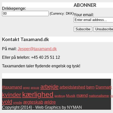
ABONNER
Drikkepenge:
(Currency: DKK)
Your email:
Kontakt Taxamand.dk
På mail:
Jesper@taxamand.dk
Eller på telefon: +45 40 25 51 12
Taxamanden taler flydende engelsk og tysk!
Tags
arbejde
#taxamand
arbejdsløshed
børn
Danmark
angst
ansvar
kærlighed
kvinder
mænd
Musik
nationalisme
na
landbrug
vold
ægteskab
ældre
vrede
Copyright {2014} · Web Graphics by NYMAN