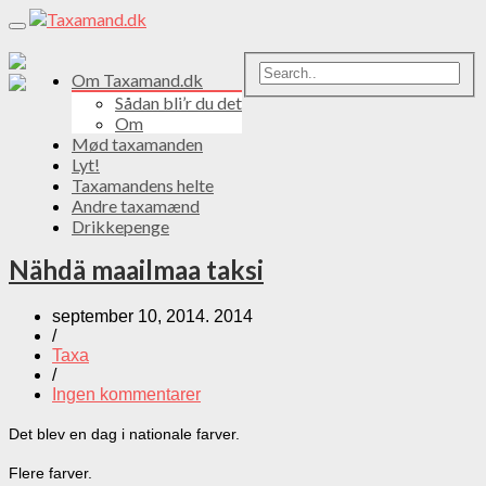
Toggle
navigation
Om Taxamand.dk
Sådan bli’r du det
Om
Mød taxamanden
Lyt!
Taxamandens helte
Andre taxamænd
Drikkepenge
Nähdä maailmaa taksi
september 10, 2014. 2014
/
Taxa
/
Ingen kommentarer
Det blev en dag i nationale farver.
Flere farver.