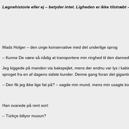
Løgnehistorie eller ej – betyder intet. Ligheden er ikke tilstræbt
Mads Holger – den unge konservative med det underlige sprog
– Kunne De være så nådig at transportere min ringhed til den danne
Jeg kiggede på manden via bakspejlet, mens der endnu var lys i kabin
sproget fra en af dagens sidste kunder. Denne gang foran det gigant
– Den fik jeg ikke lige fat på? – sagde min mund, mens min usagte kom
Han svarede på rent sort:
– Türkçe biliyor musun?