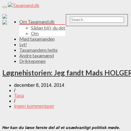
Toggle
navigation
Om Taxamand.dk
Sådan bli’r du det
Om
Mød taxamanden
Lyt!
Taxamandens helte
Andre taxamænd
Drikkepenge
Løgnehistorien: Jeg fandt Mads HOLGER 
december 8, 2014. 2014
/
Taxa
/
Ingen kommentarer
Her kan du læse første del af et usædvanligt politisk møde.