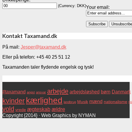
(Currency: DKK)
Your email:
Kontakt Taxamand.dk
På mail:
Jesper@taxamand.dk
Eller på telefon: +45 40 25 51 12
Taxamanden taler flydende engelsk og tysk!
Tags
arbejde
#taxamand
arbejdsløshed
børn
Danmark
angst
ansvar
kærlighed
kvinder
mænd
Musik
nationalisme
na
landbrug
vold
ægteskab
ældre
vrede
Copyright {2014} · Web Graphics by NYMAN