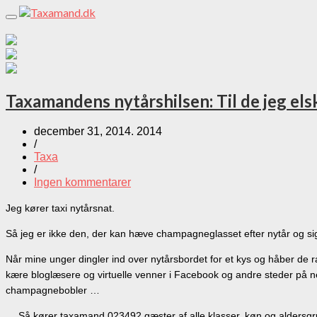
Toggle
navigation
Taxamandens nytårshilsen: Til de jeg elsk
december 31, 2014. 2014
/
Taxa
/
Ingen kommentarer
Jeg kører taxi nytårsnat.
Så jeg er ikke den, der kan hæve champagneglasset efter nytår og sig
Når mine unger dingler ind over nytårsbordet for et kys og håber de 
kære bloglæsere og virtuelle venner i Facebook og andre steder på net
champagnebobler …
… Så kører taxamand 023492 gæster af alle klasser, køn og aldersgru