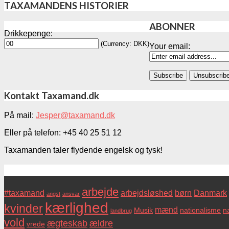
TAXAMANDENS HISTORIER
ABONNER
Drikkepenge:
(Currency: DKK)
Your email:
Kontakt Taxamand.dk
På mail:
Jesper@taxamand.dk
Eller på telefon: +45 40 25 51 12
Taxamanden taler flydende engelsk og tysk!
Tags
arbejde
#taxamand
arbejdsløshed
børn
Danmark
angst
ansvar
kærlighed
kvinder
mænd
Musik
nationalisme
na
landbrug
vold
ægteskab
ældre
vrede