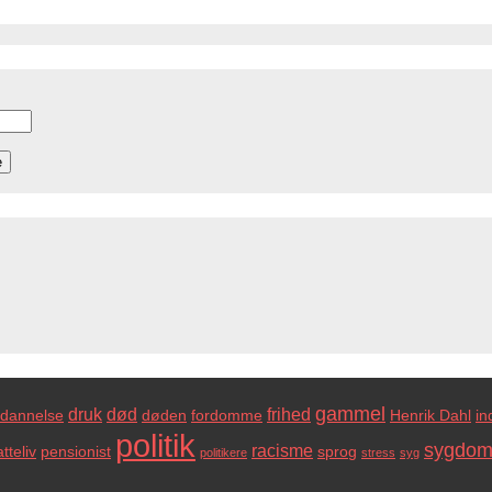
gammel
druk
død
frihed
dannelse
døden
fordomme
Henrik Dahl
in
politik
sygdo
racisme
tteliv
pensionist
sprog
politikere
stress
syg