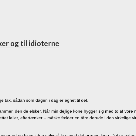
er og til idioterne
e tak, sådan som dagen i dag er egnet til det.
rammer, den de elsker. Når min dejlige kone hygger sig med to af vore
tet laller, eftertænker – måske fælder en tåre derude i den virkelige 
pper ud og hjem i den sølvgrå taxi med det grønne logo. Det er natman