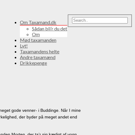
Om Taxamand.dk
Sådan bli’r du det
Om
Mød taxamanden
Lyt!
Taxamandens helte
Andre taxamænd
Drikkepenge
 meget gode venner- i Buddinge. Når I mine
virkelighed, der byder på meget andet end
den Morten, der ta’r sig kærligt af vogn