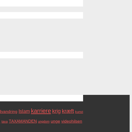
karriere
krig
kræft
Islam
dvandring
kunst
m
TAXAMANDEN
unge
videohilsen
taxa
ungdom