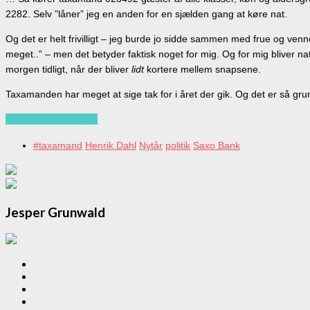
2282. Selv ”låner” jeg en anden for en sjælden gang at køre nat.
Og det er helt frivilligt – jeg burde jo sidde sammen med frue og ven
meget..” – men det betyder faktisk noget for mig. Og for mig bliver nat
morgen tidligt, når der bliver
lidt
kortere mellem snapsene.
Taxamanden har meget at sige tak for i året der gik. Og det er så grund
Continue reading…
#taxamand
Henrik Dahl
Nytår
politik
Saxo Bank
Jesper Grunwald