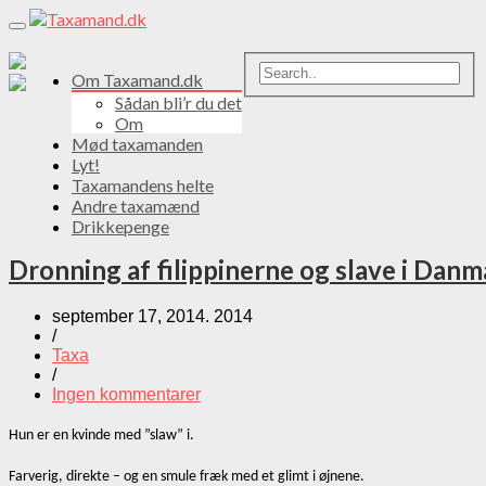
Toggle
navigation
Om Taxamand.dk
Sådan bli’r du det
Om
Mød taxamanden
Lyt!
Taxamandens helte
Andre taxamænd
Drikkepenge
Dronning af filippinerne og slave i Danm
september 17, 2014. 2014
/
Taxa
/
Ingen kommentarer
Hun er en kvinde med ”slaw” i.
Farverig, direkte – og en smule fræk med et glimt i øjnene.