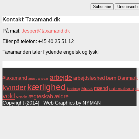
Kontakt Taxamand.dk
På mail:
Jesper@taxamand.dk
Eller på telefon: +45 40 25 51 12
Taxamanden taler flydende engelsk og tysk!
Tags
arbejde
#taxamand
arbejdsløshed
børn
Danmark
angst
ansvar
kærlighed
kvinder
mænd
Musik
nationalisme
na
landbrug
vold
ægteskab
ældre
vrede
Copyright {2014} · Web Graphics by NYMAN