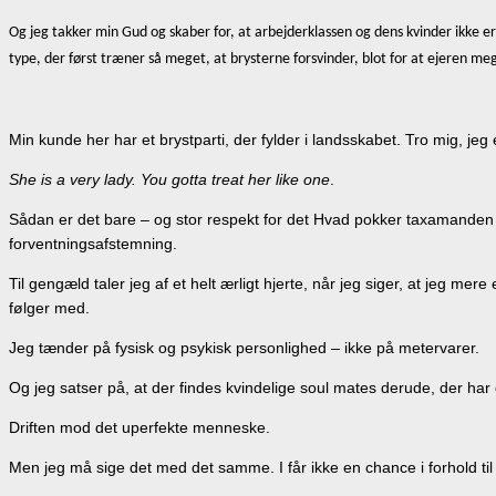
Og jeg takker min Gud og skaber for, at arbejderklassen og dens kvinder ikke e
type, der først træner så meget, at brysterne forsvinder, blot for at ejeren mege
Min kunde her har et brystparti, der fylder i landsskabet. Tro mig, jeg
She is a very lady. You gotta treat her like one
.
Sådan er det bare – og stor respekt for det Hvad pokker taxamanden
forventningsafstemning.
Til gengæld taler jeg af et helt ærligt hjerte, når jeg siger, at jeg mer
følger med.
Jeg tænder på fysisk og psykisk personlighed – ikke på metervarer.
Og jeg satser på, at der findes kvindelige soul mates derude, der ha
Driften mod det uperfekte menneske.
Men jeg må sige det med det samme. I får ikke en chance i forhold ti