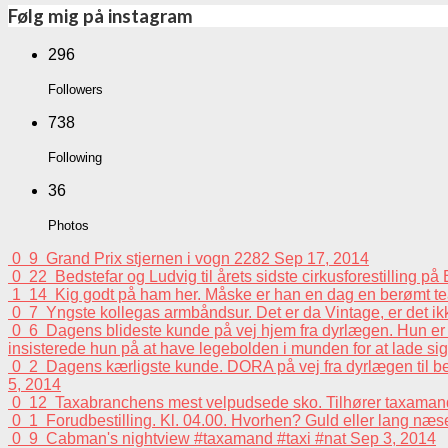
Følg mig på instagram
296
Followers
738
Following
36
Photos
0
9
Grand Prix stjernen i vogn 2282
Sep 17, 2014
0
22
Bedstefar og Ludvig til årets sidste cirkusforestilling p
1
14
Kig godt på ham her. Måske er han en dag en berømt tea
0
7
Yngste kollegas armbåndsur. Det er da Vintage, er det i
0
6
Dagens blideste kunde på vej hjem fra dyrlægen. Hun er e
insisterede hun på at have legebolden i munden for at lade sig 
0
2
Dagens kærligste kunde. DORA på vej fra dyrlægen til beh
5, 2014
0
12
Taxabranchens mest velpudsede sko. Tilhører taxaman
0
1
Forudbestilling. Kl. 04.00. Hvorhen? Guld eller lang n
0
9
Cabman's nightview #taxamand #taxi #nat
Sep 3, 2014