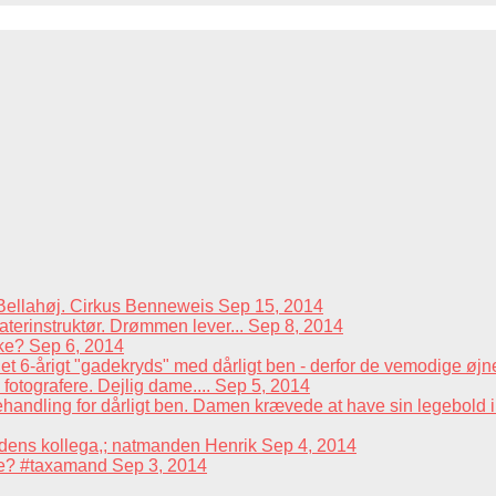
å Bellahøj. Cirkus Benneweis
Sep 15, 2014
terinstruktør. Drømmen lever...
Sep 8, 2014
kke?
Sep 6, 2014
t 6-årigt "gadekryds" med dårligt ben - derfor de vemodige øjn
fotografere. Dejlig dame....
Sep 5, 2014
andling for dårligt ben. Damen krævede at have sin legebold i m
dens kollega,; natmanden Henrik
Sep 4, 2014
æse? #taxamand
Sep 3, 2014