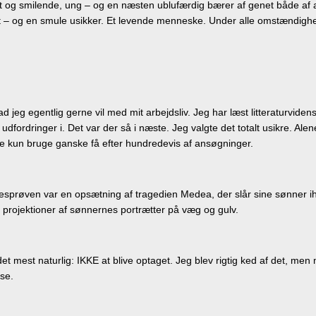
et og smilende, ung – og en næsten ublufærdig bærer af genet både af 
– og en smule usikker. Et levende menneske. Under alle omstændigheder
 jeg egentlig gerne vil med mit arbejdsliv. Jeg har læst litteraturviden
udfordringer i. Det var der så i næste. Jeg valgte det totalt usikre. A
e kun bruge ganske få efter hundredevis af ansøgninger.
sprøven var en opsætning af tragedien Medea, der slår sine sønner ihje
 projektioner af sønnernes portrætter på væg og gulv.
 mest naturlig: IKKE at blive optaget. Jeg blev rigtig ked af det, men m
lse.