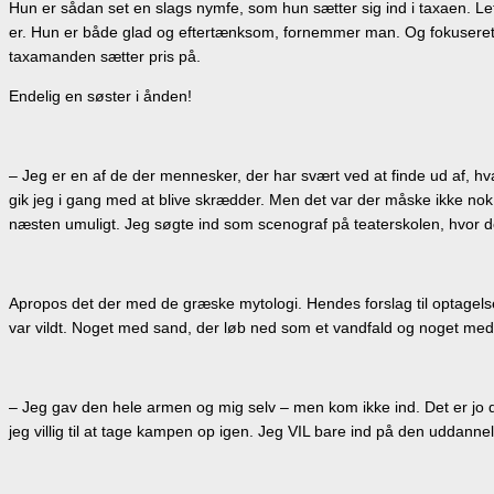
Hun er sådan set en slags nymfe, som hun sætter sig ind i taxaen. L
er. Hun er både glad og eftertænksom, fornemmer man. Og fokuseret 
taxamanden sætter pris på.
Endelig en søster i ånden!
– Jeg er en af de der mennesker, der har svært ved at finde ud af, hvad
gik jeg i gang med at blive skrædder. Men det var der måske ikke nok 
næsten umuligt. Jeg søgte ind som scenograf på teaterskolen, hvor d
Apropos det der med de græske mytologi. Hendes forslag til optagelse
var vildt. Noget med sand, der løb ned som et vandfald og noget med
– Jeg gav den hele armen og mig selv – men kom ikke ind. Det er jo det
jeg villig til at tage kampen op igen. Jeg VIL bare ind på den uddanne