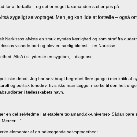
for at fortælle – og det er noget taxamanden sætter pris på.
Altså sygeligt selvoptaget. Men jeg kan lide at fortælle – også om
Narkissos afviste en smuk nymfes kærlighed og som straf fra guderne bl
rkissos visnede bort og blev en særlig blomst – en Narcisse.
gethed. Altså i sit yderste en sygdom, – diagnose.
litiske debat. Jeg har selv brugt begrebet flere gange i min kritik af 
urelt og politisk tonedøv, hvis ikke man lægger mærke til den helt unge 
absurditeter i fællesskabets navn.
igger en del selvfedme i at etablere taxamand.dk-universet- Sådan bare a
n Mercer…”.
 stærke elementer af grundlæggende selvoptagethed: