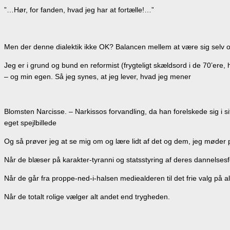
”…Hør, for fanden, hvad jeg har at fortælle!…”
Men der denne dialektik ikke OK? Balancen mellem at være sig selv 
Jeg er i grund og bund en reformist (frygteligt skældsord i de 70’ere
– og min egen. Så jeg synes, at jeg lever, hvad jeg mener
Blomsten Narcisse. – Narkissos forvandling, da han forelskede sig i si
eget spejlbillede
Og så prøver jeg at se mig om og lære lidt af det og dem, jeg møder 
Når de blæser på karakter-tyranni og statsstyring af deres dannelsesf
Når de går fra proppe-ned-i-halsen mediealderen til det frie valg på al
Når de totalt rolige vælger alt andet end trygheden.