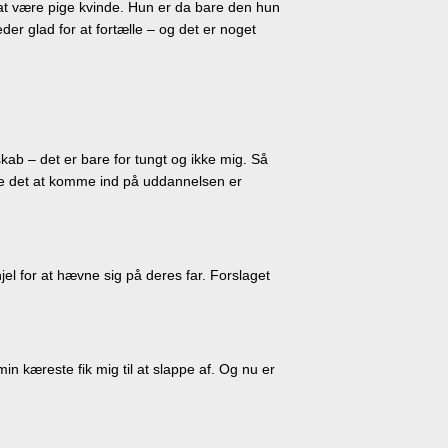
at være pige kvinde. Hun er da bare den hun
 glad for at fortælle – og det er noget
skab – det er bare for tungt og ikke mig. Så
lene det at komme ind på uddannelsen er
l for at hævne sig på deres far. Forslaget
in kæreste fik mig til at slappe af. Og nu er