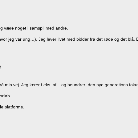
og være noget i samspil med andre.
, hvor jeg var ung…). Jeg lever livet med bidder fra det røde og det bl
t
på min vej. Jeg lærer f.eks. af – og beundrer den nye generations foku
orløb.
le platforme.