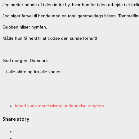
Jeg sætter hende af i den indre by, hvor hun for tiden arbejde 
Jeg siger farvel til hende med en total gammeldags hilsen. Tommelfi
Gubben hilser nymfen.
Måtte hun få held til at trodse den sunde fornuft!
God morgen, Danmark
– i alle aldre og fra alle kanter
frihed
kunst
narcissisme
uddannelse
ungdom
Share story