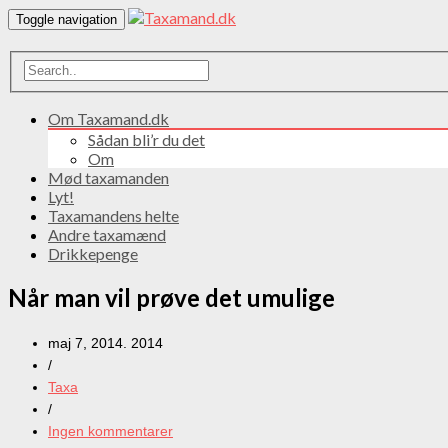
Toggle navigation
Om Taxamand.dk
Sådan bli’r du det
Om
Mød taxamanden
Lyt!
Taxamandens helte
Andre taxamænd
Drikkepenge
Når man vil prøve det umulige
maj 7, 2014. 2014
/
Taxa
/
Ingen kommentarer