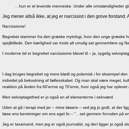
…hun er et levende menneske. Under alle omstændigheder glad 
Jeg mener altså ikke, at jeg er narcissist i den grove forstand. 
Narcissisme!
Begrebet stammer fra den græske mytologi, hvor den unge græske helt 
spejlbillede. Den kærlighed var trods alt umulig sat gennemføre og Na
I moderne tid er begrebet narcissisme blevet til – ja, sygelig selvopta
I dag bruges begrebet og mere blødt og polemisk i for eksempel den po
individet på bekostning af fællesskabet. Og man skal være meget, kult
reaktion på ånden fra 60’errne og 70’erne, hvor også jeg har oplevet 
Men selvoptagethed er jo også en af elementerne i selvværd.
Uden at gå i terapi med jer – mine læsere – ved jeg jo godt, at der l
læse ens beretninger om ens eget liv – ”…set gennem forruden på e
Jeg er taxamand, men jeg er også journalist, og deri ligger jo også