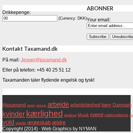
ABONNER
Drikkepenge:
(Currency: DKK)
Your email:
Kontakt Taxamand.dk
På mail:
Jesper@taxamand.dk
Eller på telefon: +45 40 25 51 12
Taxamanden taler flydende engelsk og tysk!
Tags
arbejde
#taxamand
arbejdsløshed
børn
Danmark
angst
ansvar
kærlighed
kvinder
mænd
Musik
nationalisme
na
landbrug
vold
ægteskab
ældre
vrede
Copyright {2014} · Web Graphics by NYMAN