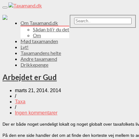
Toggle
navigation
Om Taxamand.dk
Sådan bli’r du det
Om
Mød taxamanden
Lyt!
Taxamandens helte
Andre taxamænd
Drikkepenge
Arbejdet er Gud
marts 21, 2014. 2014
/
Taxa
/
Ingen kommentarer
Der er både noget uendeligt lokalt og noget globalt over taxafolkets liv
På den ene side handler det om at finde den korteste vej mellem to ad