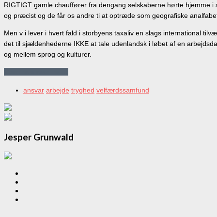
RIGTIGT gamle chauffører fra dengang selskaberne hørte hjemme i s
og præcist og de får os andre ti at optræde som geografiske analfabet
Men v i lever i hvert fald i storbyens taxaliv en slags international ti
det til sjældenhederne IKKE at tale udenlandsk i løbet af en arbejd
og mellem sprog og kulturer.
Continue reading…
ansvar
arbejde
tryghed
velfærdssamfund
Jesper Grunwald