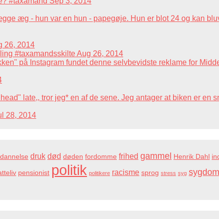
æse? #taxamand
Sep 3, 2014
lægge æg - hun var en hun - papegøje. Hun er blot 24 og kan bl
 26, 2014
mling #taxamandsskilte
Aug 26, 2014
fikken" på Instagram fundet denne selvbevidste reklame for Middel
4
" late,, tror jeg* en af de sene. Jeg antager at biken er en sne
ul 28, 2014
gammel
druk
død
frihed
dannelse
døden
fordomme
Henrik Dahl
in
politik
sygdo
racisme
tteliv
pensionist
sprog
politikere
stress
syg