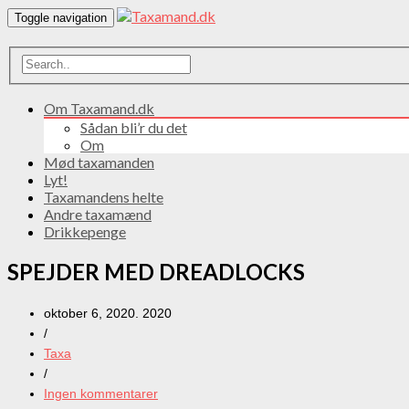
Toggle navigation
Om Taxamand.dk
Sådan bli’r du det
Om
Mød taxamanden
Lyt!
Taxamandens helte
Andre taxamænd
Drikkepenge
SPEJDER MED DREADLOCKS
oktober 6, 2020. 2020
/
Taxa
/
Ingen kommentarer