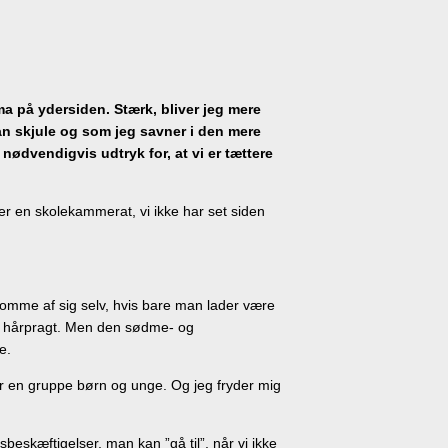
ma på ydersiden. Stærk, bliver jeg mere
n skjule og som jeg savner i den mere
nødvendigvis udtryk for, at vi er tættere
er en skolekammerat, vi ikke har set siden
k komme af sig selv, hvis bare man lader være
ne hårpragt. Men den sødme- og
e.
r en gruppe børn og unge. Og jeg fryder mig
sbeskæftigelser, man kan ”gå til”, når vi ikke