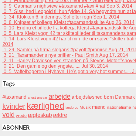
0
1
Forudbestilling. Kl. 04.00. Hvorhen? Guld eller lang n
0
9
Cabman's nightview #taxamand #taxi #nat
Sep 3, 2014
0
7
Sissi hed Leopold til hun fyldte 14. Så begyndte hun at 
1
34
Klokken 6, indenrigs. Sol efter regn
Sep 1, 2014
0
8
Knipset af kollega Kleist #taxamandsskilte
Aug 26, 2014
0
10
Endnu et billede fra kollega Kleist #taxamandsskilte
Aug
0
5
Lars Kleist vogn 42 tar skiltebilleder til taxamandens sa
1
14
Lars Kleist vogn 42 har til min ide om sjove "skilte i tra
2014
1
29
Samler på firma-slogans #payoff #promise
Aug 21, 201
3
21
Taxamandens nye brilller - Paul Smith
Aug 17, 2014
2
11
Harley Davidson ved stranden på Stevns. Motor:"shovelhead
0
21
Den gamle og den yngste.......
Jul 30, 2014
0
5
Vaffelbageren i Nyhavn. He's got a very hot summer.....
J
Tags
arbejde
#taxamand
arbejdsløshed
børn
Danmark
angst
ansvar
kærlighed
kvinder
mænd
Musik
nationalisme
na
landbrug
vold
ægteskab
ældre
vrede
ABONNER