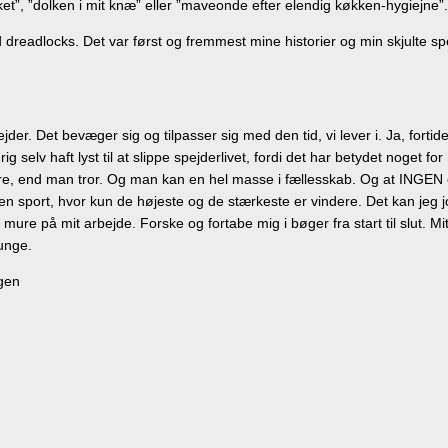
”, ”dolken i mit knæ” eller ”maveonde efter elendig køkken-hygiejne”.
readlocks. Det var først og fremmest mine historier og min skjulte spe
der. Det bevæger sig og tilpasser sig med den tid, vi lever i. Ja, fortid
g selv haft lyst til at slippe spejderlivet, fordi det har betydet noget f
mere, end man tror. Og man kan en hel masse i fællesskab. Og at INGEN 
 en sport, hvor kun de højeste og de stærkeste er vindere. Det kan jeg j
mure på mit arbejde. Forske og fortabe mig i bøger fra start til slut. Mi
 unge.
igen