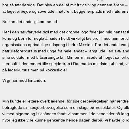
bor så tæt derude. Det blev en del af mit fritidsliv op gennem årene 
at lege, arbejde og sove ude i naturen. Bygge lejrplads med naturen
Nu kan det endelig komme ud.
Her i den sølvfarvede taxi med det grønne logo føler jeg mig hensat t
kone og børn for nogle år siden holdt virkeligt lav profil med min for
organisations oprindelige udspring i Indre Mission. For det andet 
patruljeførerkursus med unge fra hele landet – langt ude i en sjælla
små soldater med blåsprængte lår. Min børn fnisede af noget så fortid
– er sult. I den meget lille spejdertrop i Danmarks mindste købstad, va
på lederkursus men på kokkeskole!
Vi griner med hinanden.
Min kunde er lettere overbærende, for spejderbevægelsen har ændret sig
betragtede sin spejderbevægelse som en slags børnesoldater. Og allered
vi med pigerne og i tidsånden fandt vi sammen i de sene tider så langt
hvor jeg ikke ville kunne genkende hende dagen derpå. Vi havde jo ik