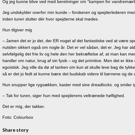
Og jeg kunne blive ved med beretninger om ”kampen for vandremærket
Jeg undskylder overfor min kunde – forskeren og spejderlederen med d
inden turen slutter dér hvor spejderne skal mødes.
Hun tilgiver mig
– Jamen det er jo det, der ER noget af det fantastiske ved at være spej
nutiden sikkert også om nogle år. Det er vel sådan, det er. Jeg har aldri
selvfølgelig det frie liv og hele den her bekræftelse af, at man kan 
handler om natur, brug af sin fysik – og det primitive. Men det er ikke
egoistisk. Jeg ville da dø af tanken om kun at skulle leve bag de tykke 
så er det jo fedt at kunne bære det budskab videre til børnene og de
Hun snupper lige rygsækken, kaster med sine dreadlocks. og smiler 
– Tak for turen, siger hun med spejderens veltrænede høflighed.
Det er mig, der takker.
Foto: Colourbox
Share story