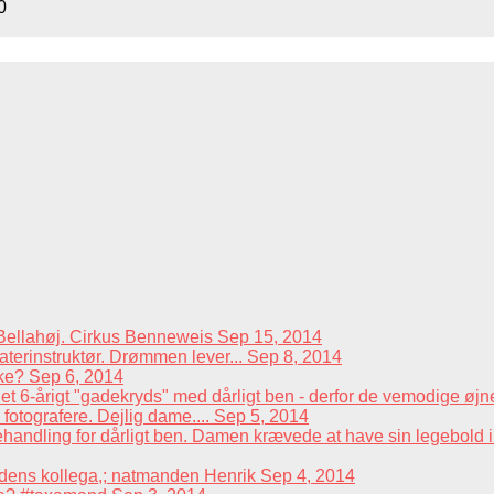
0
å Bellahøj. Cirkus Benneweis
Sep 15, 2014
terinstruktør. Drømmen lever...
Sep 8, 2014
kke?
Sep 6, 2014
t 6-årigt "gadekryds" med dårligt ben - derfor de vemodige øjn
fotografere. Dejlig dame....
Sep 5, 2014
andling for dårligt ben. Damen krævede at have sin legebold i m
dens kollega,; natmanden Henrik
Sep 4, 2014