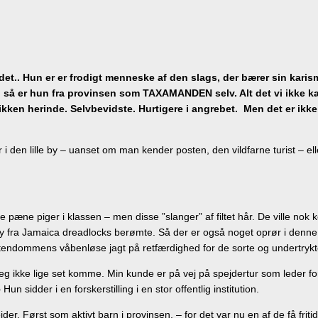
et.. Hun er er frodigt menneske af den slags, der bærer sin karis
så er hun fra provinsen som TAXAMANDEN selv. Alt det vi ikke ka
ikken herinde. Selvbevidste. Hurtigere i angrebet. Men det er ikke 
den lille by – uanset om man kender posten, den vildfarne turist – ell
 de pæne piger i klassen – men disse ”slanger” af filtet hår. De ville no
ley fra Jamaica dreadlocks berømte. Så der er også noget oprør i den
istendommens våbenløse jagt på retfærdighed for de sorte og undertrykt
 ikke lige set komme. Min kunde er på vej på spejdertur som leder fo
idder i en forskerstilling i en stor offentlig institution.
er. Først som aktivt barn i provinsen, – for det var nu en af de få fritid