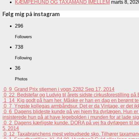
KÆMPEHUND OG TAXAMAND IMELLEM
marts 8, 202
Følg mig på instagram
296
Followers
738
Following
36
Photos
0
9
Grand Prix stjernen i vogn 2282
Sep 17, 2014
0
22
Bedstefar og Ludvig til årets sidste cirkusforestilling p
1
14
Kig godt på ham her. Måske er han en dag en berømt tea
0
7
Yngste kollegas armbåndsur. Det er da Vintage, er det i
0
6
Dagens blideste kunde på vej hjem fra dyrlægen. Hun er e
insisterede hun på at have legebolden i munden for at lade sig 
0
2
Dagens kærligste kunde. DORA på vej fra dyrlægen til beh
5, 2014
0
12
Taxabranchens mest velpudsede sko. Tilhører taxaman