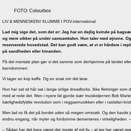
FOTO: Colourbox
LIV & MENNESKER// KLUMME I POV.international
Lad mig sige det, som det er: Jeg har en dejlig kvinde på bagsæd
og mere sikker på under samsamtalen. Hun taler med øjnene. Og 
reserverede hovedstad. Det kan godt være, at vi er hårdere i repl
på sandheden eller hinanden.
På det mentale plan gør vi det samme som derhjemme på landet eller i 
barndommen:
Vi tager en kop kaffe. Og en snak om det løse.
Hun har sat sit hår sat i lange sirlige dreadlocks. Ikke fletninger som
med at rede det. Men i nyere tid gjorde især musikstjernen Bob Mar
kærlighedsfyldte revolution som i reggaemusikken eller i rastafari-kr
Men lad os få det på bordet uden så megen omsvøb. Og den havde jeg
endnu engang, når myter og fordomme dementeres i virkeligheden. – Hun s
– Sådan har det bare været det meste af mit liv – at jeg har været spejd