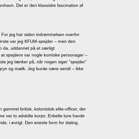
enhavn. Det er den klassiske fascination af
l. For jeg har siden indrømmelsen overfor
et første var jeg KFUM-spejder – men den
 da, uddannet på et særligt
, at spejdere var nogle komiske personager –
rste jeg tænker på, når nogen siger ”spejder”
vregryn og mælk. Jeg burde være sendt – ikke
ammel britisk, kolonistisk elite-officer, der
ne var to adskilte korps. Enkelte ture havde
de, i øvrigt. Den eneste form for dating,