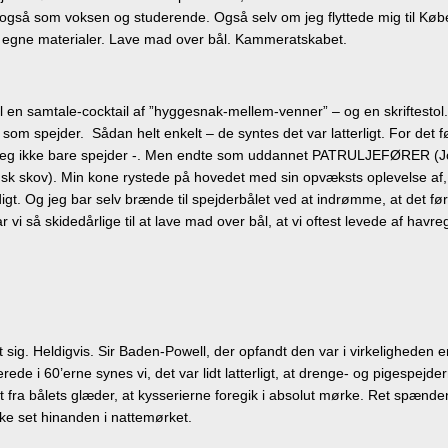
– også som voksen og studerende. Også selv om jeg flyttede mig til Køb
s egne materialer. Lave mad over bål. Kammeratskabet.
il en samtale-cocktail af ”hyggesnak-mellem-venner” – og en skriftesto
tid som spejder. Sådan helt enkelt – de syntes det var latterligt. For d
var jeg ikke bare spejder -. Men endte som uddannet PATRULJEFØRER (Jo
ndsk skov). Min kone rystede på hovedet med sin opvæksts oplevelse af
igt. Og jeg bar selv brænde til spejderbålet ved at indrømme, at det fø
r vi så skidedårlige til at lave mad over bål, at vi oftest levede af ha
. Heldigvis. Sir Baden-Powell, der opfandt den var i virkeligheden en g
e i 60’erne synes vi, det var lidt latterligt, at drenge- og pigespejder
 fra bålets glæder, at kysserierne foregik i absolut mørke. Ret spænden
ke set hinanden i nattemørket.