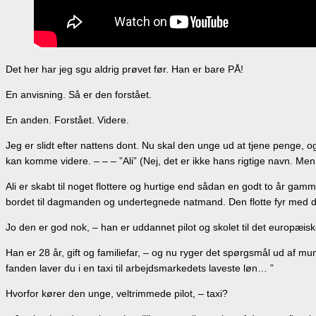
Det her har jeg sgu aldrig prøvet før. Han er bare PÅ!
En anvisning. Så er den forstået.
En anden. Forstået. Videre.
Jeg er slidt efter nattens dont. Nu skal den unge ud at tjene penge, o
kan komme videre. – – – ”Ali” (Nej, det er ikke hans rigtige nav
Ali er skabt til noget flottere og hurtige end sådan en godt to år g
bordet til dagmanden og undertegnede natmand. Den flotte fyr med det
Jo den er god nok, – han er uddannet pilot og skolet til det europæ
Han er 28 år, gift og familiefar, – og nu ryger det spørgsmål ud af mu
fanden laver du i en taxi til arbejdsmarkedets laveste løn… ”
Hvorfor kører den unge, veltrimmede pilot, – taxi?