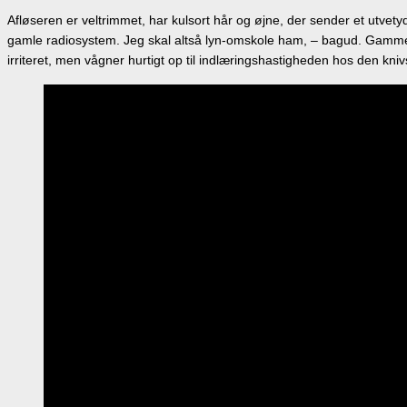
Afløseren er veltrimmet, har kulsort hår og øjne, der sender et utvetyd
gamle radiosystem. Jeg skal altså lyn-omskole ham, – bagud. Gammelsm
irriteret, men vågner hurtigt op til indlæringshastigheden hos den kniv