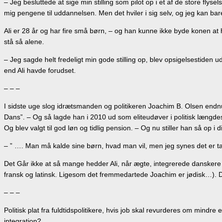
– Jeg besluttede at sige min stilling som pilot op i et af de store flysel
mig pengene til uddannelsen. Men det hviler i sig selv, og jeg kan bare
Ali er 28 år og har fire små børn, – og han kunne ikke byde konen at
stå så alene.
– Jeg sagde helt fredeligt min gode stilling op, blev opsigelsestiden
end Ali havde forudset.
– – –
I sidste uge slog idrætsmanden og politikeren Joachim B. Olsen endn
Dans”. – Og så lagde han i 2010 ud som eliteudøver i politisk længde
Og blev valgt til god løn og tidlig pension. – Og nu stiller han så op 
– ” …. Man må kalde sine børn, hvad man vil, men jeg synes det er t
Det Går ikke at så mange hedder Ali, når ægte, integrerede danskere 
fransk og latinsk. Ligesom det fremmedartede Joachim er jødisk…). De
– – –
Politisk plat fra fuldtidspolitikere, hvis job skal revurderes om mindre
integration?