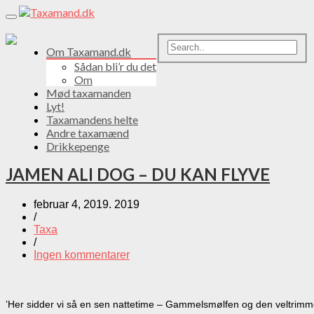
Toggle
navigation
Om Taxamand.dk
Sådan bli’r du det
Om
Mød taxamanden
Lyt!
Taxamandens helte
Andre taxamænd
Drikkepenge
JAMEN ALI DOG – DU KAN FLYVE
februar 4, 2019. 2019
/
Taxa
/
Ingen kommentarer
’Her sidder vi så en sen nattetime – Gammelsmølfen og den veltrimmed