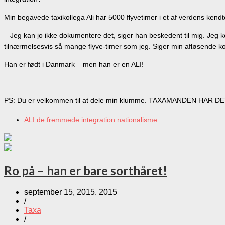
Min begavede taxikollega Ali har 5000 flyvetimer i et af verdens kend
– Jeg kan jo ikke dokumentere det, siger han beskedent til mig. Jeg k
tilnærmelsesvis så mange flyve-timer som jeg. Siger min afløsende kol
Han er født i Danmark – men han er en ALI!
– – –
PS: Du er velkommen til at dele min klumme. TAXAMANDEN HAR DET 
ALI
de fremmede
integration
nationalisme
Ro på – han er bare sorthåret!
september 15, 2015. 2015
/
Taxa
/