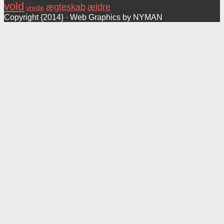
vold
ægteskab
ældre
vrede
Copyright {2014} · Web Graphics by NYMAN