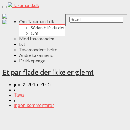
Toggle
navigation
Om Taxamand.dk
Sådan bli’r du det
Om
Mød taxamanden
Lyt!
Taxamandens helte
Andre taxamænd
Drikkepenge
Et par flade der ikke er glemt
juni 2, 2015. 2015
/
Taxa
/
Ingen kommentarer