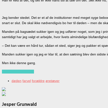
Han er ked af det, og det er ikke hans stil at tale om det. Slet ikke n
Jeg kender stedet. Det er et af de institutioner med meget syge bebo
snart er slut. De skal ikke nødvendigvis bo her til døden – men de ska
Manden på bagsædet sukker igen og jeg udfører noget, som jeg i princi
samtidigt har jeg valgt et arbejde, hvor livets almindelige blufærdighe
– Det kan være en hård tur, sådan et sted, siger jeg og pakker et spør
Manden sukker igen og jeg er klar til, at den sætning blev den sidst
Men ikke denne gang.
Continue reading…
døden
farvel
forældre
øretæver
Jesper Grunwald