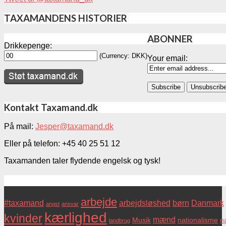
TAXAMANDENS HISTORIER
ABONNER
Drikkepenge:
(Currency: DKK)
Your email:
Kontakt Taxamand.dk
På mail:
Jesper@taxamand.dk
Eller på telefon: +45 40 25 51 12
Taxamanden taler flydende engelsk og tysk!
Tags
arbejde
#taxamand
arbejdsløshed
børn
Danmark
angst
ansvar
kærlighed
kvinder
mænd
Musik
nationalisme
na
landbrug