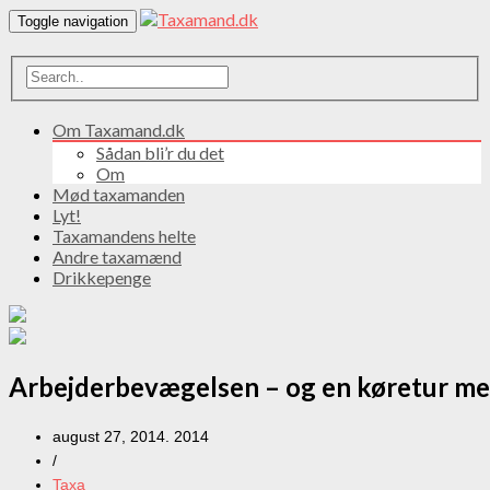
Toggle navigation
Om Taxamand.dk
Sådan bli’r du det
Om
Mød taxamanden
Lyt!
Taxamandens helte
Andre taxamænd
Drikkepenge
Arbejderbevægelsen – og en køretur med
august 27, 2014. 2014
/
Taxa