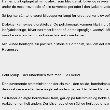
Han er totalt optaget af min dialekt, som blev dansk folke- og revyeje,
under de mest ræverøde af alle ræverøde perioder i den jyske hoveds
Så jeg har såmænd været klippeperker langt før ordet perker blev op
Dialekter kan synes uforståelige. Og politikersnak kommer klart ind p
indflydelsesrige, bliver nærmest ikoner på deres sproglige
volapyk.
Mi
mand – selv om han også kunne tale sort i medierne.
Min kunde henlagde sin politiske historie til Bornholm, selv om det v
Rasmussen.
Poul Nyrup – der undertiden talte med “uld i mund”
Den daværende statsminister holder sin tale i den solide, bornholms
den skal være – efter bare nogle sekunders pause. Der bliver klappet 
Så træder en ægte bornholmer frem, går op på talerstolen og holde e
reaktionen en helt anden. Der bliver buu’et og råbt og huj’et og et p