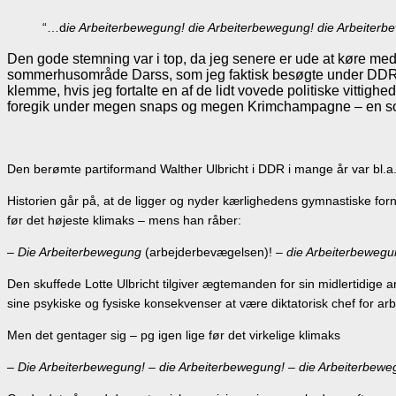
“…d
ie Arbeiterbewegung! die Arbeiterbewegung! die Arbeiter
Den gode stemning var i top, da jeg senere er ude at køre me
sommerhusområde Darss, som jeg faktisk besøgte under DDR-regi
klemme, hvis jeg fortalte en af de lidt vovede politiske vittigh
foregik under megen snaps og megen Krimchampagne – en solid
Den berømte partiformand Walther Ulbricht i DDR i mange år var bl.a. i
Historien går på, at de ligger og nyder kærlighedens gymnastiske forn
før det højeste klimaks – mens han råber:
– Die Arbeiterbewegung
(arbejderbevægelsen)!
– die Arbeiterbewegu
Den skuffede Lotte Ulbricht tilgiver ægtemanden for sin midlertidige a
sine psykiske og fysiske konsekvenser at være diktatorisk chef for a
Men det gentager sig – pg igen lige før det virkelige klimaks
– Die Arbeiterbewegung! – die Arbeiterbewegung! – die Arbeiterbewe