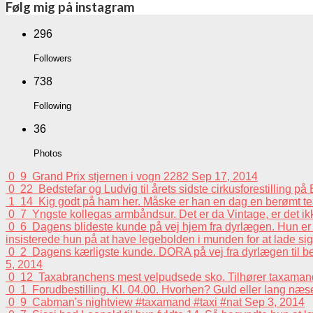
Følg mig på instagram
296
Followers
738
Following
36
Photos
0
9
Grand Prix stjernen i vogn 2282
Sep 17, 2014
0
22
Bedstefar og Ludvig til årets sidste cirkusforestilling p
1
14
Kig godt på ham her. Måske er han en dag en berømt tea
0
7
Yngste kollegas armbåndsur. Det er da Vintage, er det i
0
6
Dagens blideste kunde på vej hjem fra dyrlægen. Hun er e
insisterede hun på at have legebolden i munden for at lade sig 
0
2
Dagens kærligste kunde. DORA på vej fra dyrlægen til beh
5, 2014
0
12
Taxabranchens mest velpudsede sko. Tilhører taxaman
0
1
Forudbestilling. Kl. 04.00. Hvorhen? Guld eller lang n
0
9
Cabman's nightview #taxamand #taxi #nat
Sep 3, 2014