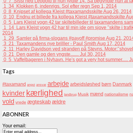
0
7
Sissi hed Leopold til hun fyldte 14. Så begyndte hun at 
1
34
Klokken 6, indenrigs. Sol efter regn
Sep 1, 2014
0
8
Knipset af kollega Kleist #taxamandsskilte
Aug 26, 2014
0
10
Endnu et billede fra kollega Kleist #taxamandsskilte
Aug
0
5
Lars Kleist vogn 42 tar skiltebilleder til taxamandens sa
1
14
Lars Kleist vogn 42 har til min ide om sjove "skilte i tra
2014
1
29
Samler på firma-slogans #payoff #promise
Aug 21, 201
3
21
Taxamandens nye brilller - Paul Smith
Aug 17, 2014
2
11
Harley Davidson ved stranden på Stevns. Motor:"shovelhead
0
21
Den gamle og den yngste.......
Jul 30, 2014
0
5
Vaffelbageren i Nyhavn. He's got a very hot summer.....
J
Tags
arbejde
#taxamand
arbejdsløshed
børn
Danmark
angst
ansvar
kærlighed
kvinder
mænd
Musik
nationalisme
na
landbrug
vold
ægteskab
ældre
vrede
ABONNER
Your email: