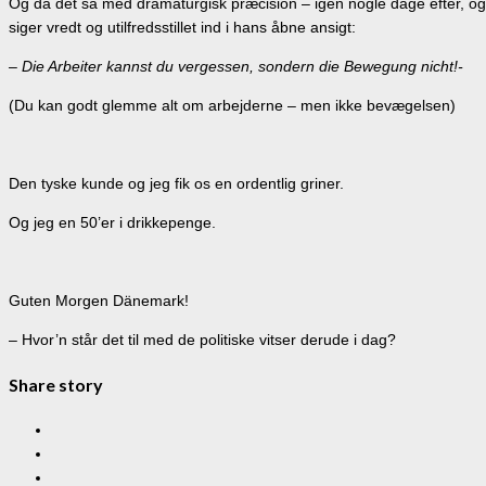
Og da det så med dramaturgisk præcision – igen nogle dage efter, og
siger vredt og utilfredsstillet ind i hans åbne ansigt:
– Die Arbeiter kannst du vergessen, sondern die Bewegung nicht!-
(Du kan godt glemme alt om arbejderne – men ikke bevægelsen)
Den tyske kunde og jeg fik os en ordentlig griner.
Og jeg en 50’er i drikkepenge.
Guten Morgen Dänemark!
– Hvor’n står det til med de politiske vitser derude i dag?
Share story