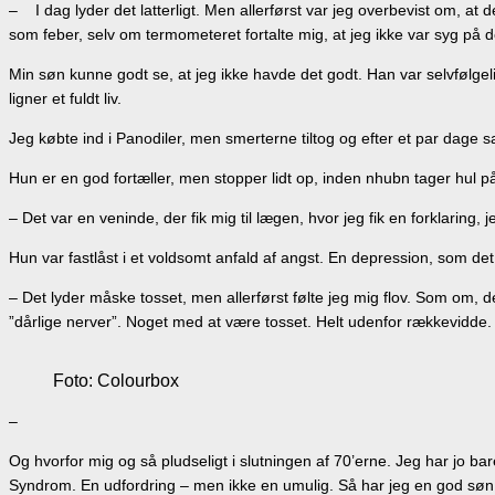
– I dag lyder det latterligt. Men allerførst var jeg overbevist om, at 
som feber, selv om termometeret fortalte mig, at jeg ikke var syg på
Min søn kunne godt se, at jeg ikke havde det godt. Han var selvfølgel
ligner et fuldt liv.
Jeg købte ind i Panodiler, men smerterne tiltog og efter et par dage 
Hun er en god fortæller, men stopper lidt op, inden nhubn tager hul på 
– Det var en veninde, der fik mig til lægen, hvor jeg fik en forklaring, 
Hun var fastlåst i et voldsomt anfald af angst. En depression, som d
– Det lyder måske tosset, men allerførst følte jeg mig flov. Som om, der
”dårlige nerver”. Noget med at være tosset. Helt udenfor rækkevidde. 
Foto: Colourbox
–
Og hvorfor mig og så pludseligt i slutningen af 70’erne. Jeg har jo b
Syndrom. En udfordring – men ikke en umulig. Så har jeg en god søn, 