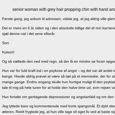
senior woman with grey hair propping chin with hand an
Første gang, jeg ankom til adressen, vidste jeg, at jeg aldrig ville gl
Det er mere en 6 år siden og i den absolutte tidlige del af min karr
sjæl denne nat i det sene efterår.
Sort.
Kulsort!
Og så væltede den ned med regn, så der lå en mindre sø foran opgang
Hun var for fuld kraft ind i en psykose af angst – og det var alt ande
bange. Havde aldrig prøvet at være så tæt på et menneske, der for al
mange gange. Endnu engang skulle hun hurtigst muligt til den psykiat
tale til mig på hele turen for at holde den halve time ud, som rejsen
Hun fortalte om gentagende depressioner og angstanfald og om den dø
Jeg lyttede bare og kommenterede med korte spørgsmål. Et dybt stem
æteren, Reelt frygtede jeg, at hun ville tage sit eget liv ved at kaste