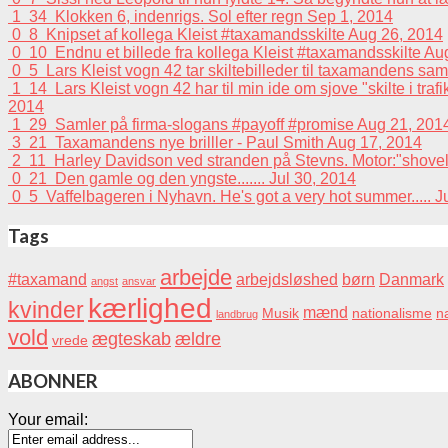
1
34
Klokken 6, indenrigs. Sol efter regn
Sep 1, 2014
0
8
Knipset af kollega Kleist #taxamandsskilte
Aug 26, 2014
0
10
Endnu et billede fra kollega Kleist #taxamandsskilte
Aug
0
5
Lars Kleist vogn 42 tar skiltebilleder til taxamandens sa
1
14
Lars Kleist vogn 42 har til min ide om sjove "skilte i tra
2014
1
29
Samler på firma-slogans #payoff #promise
Aug 21, 201
3
21
Taxamandens nye brilller - Paul Smith
Aug 17, 2014
2
11
Harley Davidson ved stranden på Stevns. Motor:"shovelhead
0
21
Den gamle og den yngste.......
Jul 30, 2014
0
5
Vaffelbageren i Nyhavn. He's got a very hot summer.....
J
Tags
arbejde
#taxamand
arbejdsløshed
børn
Danmark
angst
ansvar
kærlighed
kvinder
mænd
Musik
nationalisme
na
landbrug
vold
ægteskab
ældre
vrede
ABONNER
Your email: