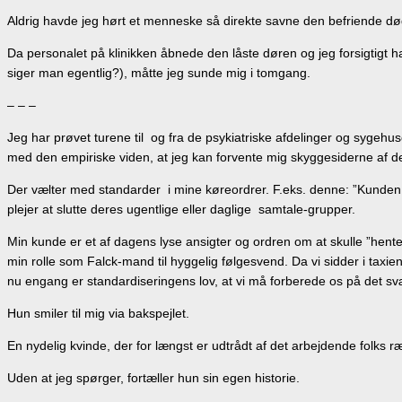
Aldrig havde jeg hørt et menneske så direkte savne den befriende dø
Da personalet på klinikken åbnede den låste døren og jeg forsigtigt
siger man egentlig?), måtte jeg sunde mig i tomgang.
– – –
Jeg har prøvet turene til og fra de psykiatriske afdelinger og syge
med den empiriske viden, at jeg kan forvente mig skyggesiderne af d
Der vælter med standarder i mine køreordrer. F.eks. denne: ”Kunden s
plejer at slutte deres ugentlige eller daglige samtale-grupper.
Min kunde er et af dagens lyse ansigter og ordren om at skulle ”hente
min rolle som Falck-mand til hyggelig følgesvend. Da vi sidder i taxie
nu engang er standardiseringens lov, at vi må forberede os på det sv
Hun smiler til mig via bakspejlet.
En nydelig kvinde, der for længst er udtrådt af det arbejdende folk
Uden at jeg spørger, fortæller hun sin egen historie.