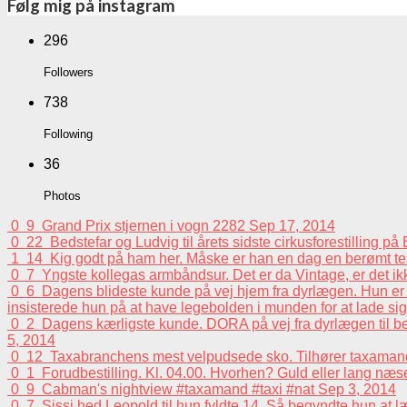
Følg mig på instagram
296
Followers
738
Following
36
Photos
0
9
Grand Prix stjernen i vogn 2282
Sep 17, 2014
0
22
Bedstefar og Ludvig til årets sidste cirkusforestilling p
1
14
Kig godt på ham her. Måske er han en dag en berømt tea
0
7
Yngste kollegas armbåndsur. Det er da Vintage, er det i
0
6
Dagens blideste kunde på vej hjem fra dyrlægen. Hun er e
insisterede hun på at have legebolden i munden for at lade sig 
0
2
Dagens kærligste kunde. DORA på vej fra dyrlægen til beh
5, 2014
0
12
Taxabranchens mest velpudsede sko. Tilhører taxaman
0
1
Forudbestilling. Kl. 04.00. Hvorhen? Guld eller lang n
0
9
Cabman's nightview #taxamand #taxi #nat
Sep 3, 2014
0
7
Sissi hed Leopold til hun fyldte 14. Så begyndte hun at 