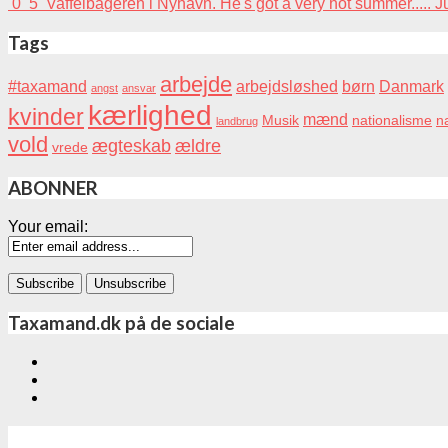
0
5
Vaffelbageren i Nyhavn. He's got a very hot summer.....
J
Tags
arbejde
#taxamand
arbejdsløshed
børn
Danmark
angst
ansvar
kærlighed
kvinder
mænd
Musik
nationalisme
na
landbrug
vold
ægteskab
ældre
vrede
ABONNER
Your email:
Taxamand.dk på de sociale
Tags