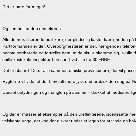
Det er bare for meget!
Og i en helt anden emnekreds:
Alle de moraliserende politikere, der pludselig kaster kærligheden på
Partiformanden er der. Overborgmesteren er der, hængende i telefone
bedste sorthårede og fortæller dem, at de skulle skamme sig, skulle
spille kostskole-inspektør I en sort-hvid film fra 30’ERNE.
Det er absurd. De er alle sammen etniske provinsboere, der vil passe
Rygterne vil vide, at der blev talt mere jysk end arabisk den dag på N
Uanset betydningen og manglen på samme – dækket af medierne lige s
Og der er masser af eksempler på den ureflekterede, iscenesatte med
velskabte unge, der knalder diskret under et lagen for at vinde en hal