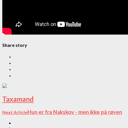
Share story
Taxamand
Hun er fra Nakskov - men ikke på røven
Next Article