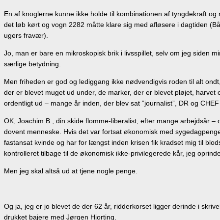
En af knoglerne kunne ikke holde til kombinationen af tyngdekraft og 
det løb kørt og vogn 2282 måtte klare sig med afløsere i dagtiden (
ugers fravær).
Jo, man er bare en mikroskopisk brik i livsspillet, selv om jeg siden 
særlige betydning.
Men friheden er god og lediggang ikke nødvendigvis roden til alt ondt
der er blevet muget ud under, de marker, der er blevet pløjet, harvet o
ordentligt ud – mange år inden, der blev sat ”journalist”, DR og CHEF p
OK, Joachim B., din skide flomme-liberalist, efter mange arbejdsår – 
dovent menneske. Hvis det var fortsat økonomisk med sygedagpenge i m
fastansat kvinde og har for længst inden krisen fik kradset mig til blo
kontrolleret tilbage til de økonomisk ikke-privilegerede kår, jeg oprinde
Men jeg skal altså ud at tjene nogle penge.
Og ja, jeg er jo blevet de der 62 år, ridderkorset ligger derinde i sk
drukket bajere med Jørgen Hjorting.