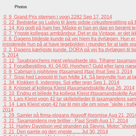
Photos
0
9
Grand Prix stjernen i vogn 2282
Sep 17, 2014
0
22
Bedstefar og Ludvig til årets sidste cirkusforestilling p
1
14
Kig godt på ham her. Måske er han en dag en berømt tea
0
7
Yngste kollegas armbåndsur. Det er da Vintage, er det i
0
6
Dagens blideste kunde på vej hjem fra dyrlægen. Hun er e
insisterede hun på at have legebolden i munden for at lade sig 
0
2
Dagens kærligste kunde. DORA på vej fra dyrlægen til beh
5, 2014
0
12
Taxabranchens mest velpudsede sko. Tilhører taxaman
0
1
Forudbestilling. Kl. 04.00. Hvorhen? Guld eller lang n
0
9
Cabman's nightview #taxamand #taxi #nat
Sep 3, 2014
0
7
Sissi hed Leopold til hun fyldte 14. Så begyndte hun at 
1
34
Klokken 6, indenrigs. Sol efter regn
Sep 1, 2014
0
8
Knipset af kollega Kleist #taxamandsskilte
Aug 26, 2014
0
10
Endnu et billede fra kollega Kleist #taxamandsskilte
Aug
0
5
Lars Kleist vogn 42 tar skiltebilleder til taxamandens sa
1
14
Lars Kleist vogn 42 har til min ide om sjove "skilte i tra
2014
1
29
Samler på firma-slogans #payoff #promise
Aug 21, 201
3
21
Taxamandens nye brilller - Paul Smith
Aug 17, 2014
2
11
Harley Davidson ved stranden på Stevns. Motor:"shovelhead
0
21
Den gamle og den yngste.......
Jul 30, 2014