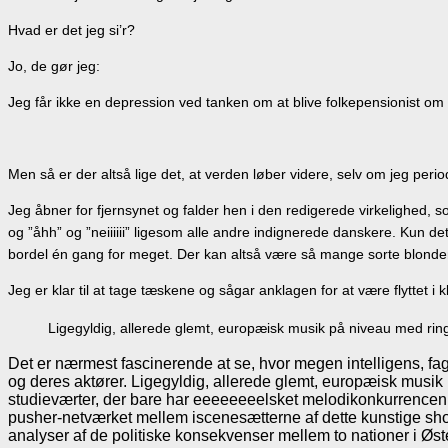
Hvad er det jeg si’r?
Jo, de gør jeg:
Jeg får ikke en depression ved tanken om at blive folkepensionist om 3
Men så er der altså lige det, at verden løber videre, selv om jeg per
Jeg åbner for fjernsynet og falder hen i den redigerede virkelighed, 
og ”åhh” og ”neiiiiii” ligesom alle andre indignerede danskere. Kun d
bordel én gang for meget. Der kan altså være så mange sorte blonder og k
Jeg er klar til at tage tæskene og sågar anklagen for at være flyttet i 
Ligegyldig, allerede glemt, europæisk musik på niveau med ri
Det er nærmest fascinerende at se, hvor megen intelligens, fag
og deres aktører. Ligegyldig, allerede glemt, europæisk musik
studieværter, der bare har eeeeeeeelsket melodikonkurrencen,
pusher-netværket mellem iscenesætterne af dette kunstige sho
analyser af de politiske konsekvenser mellem to nationer i Øs