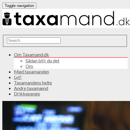
Toggle navigation
Om Taxamand.dk
Sådan bli’r du det
Om
Mød taxamanden
Lyt!
Taxamandens helte
Andre taxamænd
Drikkepenge