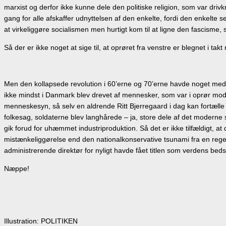
marxist og derfor ikke kunne dele den politiske religion, som var dri
gang for alle afskaffer udnyttelsen af den enkelte, fordi den enkelte
at virkeliggøre socialismen men hurtigt kom til at ligne den fascisme, 
Så der er ikke noget at sige til, at oprøret fra venstre er blegnet i tak
Men den kollapsede revolution i 60’erne og 70’erne havde noget med s
ikke mindst i Danmark blev drevet af mennesker, som var i oprør mod
menneskesyn, så selv en aldrende Ritt Bjerregaard i dag kan fortælle
folkesag, soldaterne blev langhårede – ja, store dele af det moderne
gik forud for uhæmmet industriproduktion. Så det er ikke tilfældigt, a
mistænkeliggørelse end den nationalkonservative tsunami fra en regerin
administrerende direktør for nyligt havde fået titlen som verdens be
Næppe!
Illustration: POLITIKEN