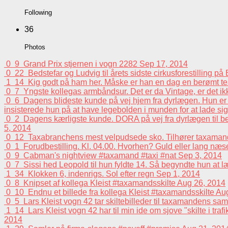
Following
36
Photos
0
9
Grand Prix stjernen i vogn 2282
Sep 17, 2014
0
22
Bedstefar og Ludvig til årets sidste cirkusforestilling p
1
14
Kig godt på ham her. Måske er han en dag en berømt tea
0
7
Yngste kollegas armbåndsur. Det er da Vintage, er det i
0
6
Dagens blideste kunde på vej hjem fra dyrlægen. Hun er e
insisterede hun på at have legebolden i munden for at lade sig 
0
2
Dagens kærligste kunde. DORA på vej fra dyrlægen til beh
5, 2014
0
12
Taxabranchens mest velpudsede sko. Tilhører taxaman
0
1
Forudbestilling. Kl. 04.00. Hvorhen? Guld eller lang n
0
9
Cabman's nightview #taxamand #taxi #nat
Sep 3, 2014
0
7
Sissi hed Leopold til hun fyldte 14. Så begyndte hun at 
1
34
Klokken 6, indenrigs. Sol efter regn
Sep 1, 2014
0
8
Knipset af kollega Kleist #taxamandsskilte
Aug 26, 2014
0
10
Endnu et billede fra kollega Kleist #taxamandsskilte
Aug
0
5
Lars Kleist vogn 42 tar skiltebilleder til taxamandens sa
1
14
Lars Kleist vogn 42 har til min ide om sjove "skilte i tra
2014