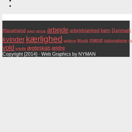
Tags
arbejde
#taxamand
arbejdsløshed
børn
Danmark
angst
ansvar
kærlighed
kvinder
mænd
Musik
nationalisme
na
landbrug
vold
ægteskab
ældre
vrede
Copyright {2014} · Web Graphics by NYMAN