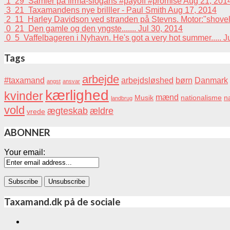
1
29
Samler på firma-slogans #payoff #promise
Aug 21, 201
3
21
Taxamandens nye brilller - Paul Smith
Aug 17, 2014
2
11
Harley Davidson ved stranden på Stevns. Motor:"shovelhead
0
21
Den gamle og den yngste.......
Jul 30, 2014
0
5
Vaffelbageren i Nyhavn. He's got a very hot summer.....
J
Tags
arbejde
#taxamand
arbejdsløshed
børn
Danmark
angst
ansvar
kærlighed
kvinder
mænd
Musik
nationalisme
na
landbrug
vold
ægteskab
ældre
vrede
ABONNER
Your email:
Taxamand.dk på de sociale