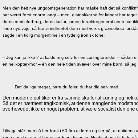
Men den helt nye ungdomsgeneration har måske haft det så konfliktfri
har været først enorm langt – men glatnakkerne for længst har taget
deres medieforbrug, deres kultur, jamen forældregenerationen har ikke
finde nye veje, så har vi indhentet dem med vores grænseløse forståel
sagde i en tidlig morgentime i en tydelig ironisk tone:
– Jeg kan jo ikke li’ at kalde mig selv for en curlingforælder – såda
en helikopter-mor – én den hele tiden svæver over mine børn, så jeg k
Det’ da lige meget, bare du føler, du har dig selv med.
Den moderne politiker er fra samme skuffer af curling og helikopt
Så det er nærmest tragikomisk, at denne manglende modstand og
overhovedet ikke er noget problem, at være socialist den ene d
Tilbage står man så her først i 60-års alderen og ser på, at nutiden
krige i ønsket om at fjerne verdens despoter. Nogle af en startede p