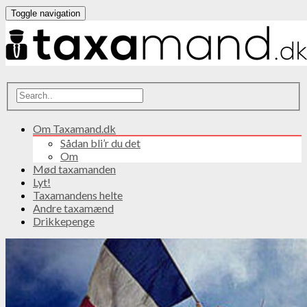
Toggle navigation
Om Taxamand.dk
Sådan bli’r du det
Om
Mød taxamanden
Lyt!
Taxamandens helte
Andre taxamænd
Drikkepenge