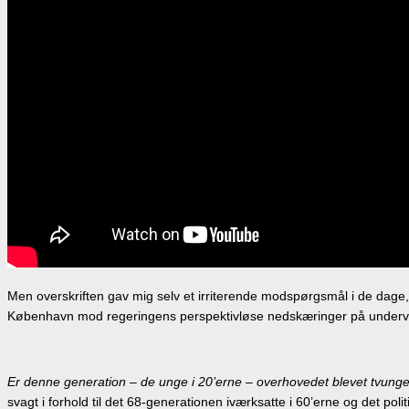
Men overskriften gav mig selv et irriterende modspørgsmål i de dage
København mod regeringens perspektivløse nedskæringer på underv
Er denne generation – de unge i 20’erne – overhovedet blevet tvunget
svagt i forhold til det 68-generationen iværksatte i 60’erne og det pol