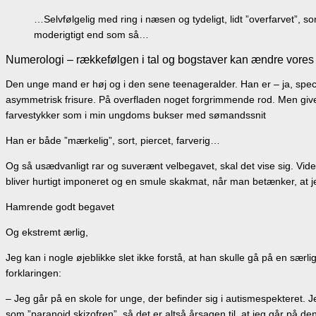
…Selvfølgelig med ring i næsen og tydeligt, lidt ”overfarvet”, s
moderigtigt end som så…
Numerologi – rækkefølgen i tal og bogstaver kan ændre vores liv
Den unge mand er høj og i den sene teenageralder. Han er – ja, speciel
asymmetrisk frisure. På overfladen noget forgrimmende rod. Men give
farvestykker som i min ungdoms bukser med sømandssnit
Han er både ”mærkelig”, sort, piercet, farverig…
Og så usædvanligt rar og suverænt velbegavet, skal det vise sig. Vide
bliver hurtigt imponeret og en smule skakmat, når man betænker, at 
Hamrende godt begavet
Og ekstremt ærlig,
Jeg kan i nogle øjeblikke slet ikke forstå, at han skulle gå på en særl
forklaringen:
– Jeg går på en skole for unge, der befinder sig i autismespekteret. J
som ”paranoid skizofren”, så det er altså årsagen til, at jeg går på den