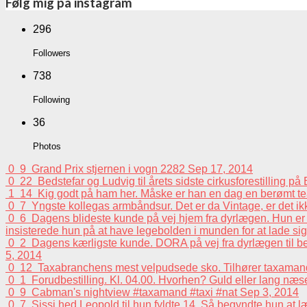
Følg mig på instagram
296
Followers
738
Following
36
Photos
0
9
Grand Prix stjernen i vogn 2282
Sep 17, 2014
0
22
Bedstefar og Ludvig til årets sidste cirkusforestilling p
1
14
Kig godt på ham her. Måske er han en dag en berømt tea
0
7
Yngste kollegas armbåndsur. Det er da Vintage, er det i
0
6
Dagens blideste kunde på vej hjem fra dyrlægen. Hun er e
insisterede hun på at have legebolden i munden for at lade sig 
0
2
Dagens kærligste kunde. DORA på vej fra dyrlægen til beh
5, 2014
0
12
Taxabranchens mest velpudsede sko. Tilhører taxaman
0
1
Forudbestilling. Kl. 04.00. Hvorhen? Guld eller lang n
0
9
Cabman's nightview #taxamand #taxi #nat
Sep 3, 2014
0
7
Sissi hed Leopold til hun fyldte 14. Så begyndte hun at 