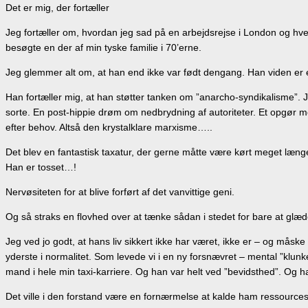
Det er mig, der fortæller
Jeg fortæller om, hvordan jeg sad på en arbejdsrejse i London og hver
besøgte en der af min tyske familie i 70’erne.
Jeg glemmer alt om, at han end ikke var født dengang. Han viden er e
Han fortæller mig, at han støtter tanken om ”anarcho-syndikalisme”.
sorte. En post-hippie drøm om nedbrydning af autoriteter. Et opgør 
efter behov. Altså den krystalklare marxisme…..
Det blev en fantastisk taxatur, der gerne måtte være kørt meget læn
Han er tosset…!
Nervøsiteten for at blive forført af det vanvittige geni.
Og så straks en flovhed over at tænke sådan i stedet for bare at glæd
Jeg ved jo godt, at hans liv sikkert ikke har været, ikke er – og måske ik
yderste i normalitet. Som levede vi i en ny forsnævret – mental ”k
mand i hele min taxi-karriere. Og han var helt ved ”bevidsthed”. Og h
Det ville i den forstand være en fornærmelse at kalde ham ressource