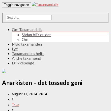
Toggle navigation
Om Taxamand.dk
Sådan bli’r du det
Om
Mød taxamanden
Lyt!
Taxamandens helte
Andre taxamænd
Drikkepenge
Anarkisten – det tossede geni
august 11, 2014. 2014
/
Taxa
/