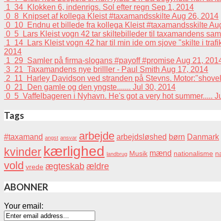
1
34
Klokken 6, indenrigs. Sol efter regn
Sep 1, 2014
0
8
Knipset af kollega Kleist #taxamandsskilte
Aug 26, 2014
0
10
Endnu et billede fra kollega Kleist #taxamandsskilte
Aug
0
5
Lars Kleist vogn 42 tar skiltebilleder til taxamandens sa
1
14
Lars Kleist vogn 42 har til min ide om sjove "skilte i tra
2014
1
29
Samler på firma-slogans #payoff #promise
Aug 21, 201
3
21
Taxamandens nye brilller - Paul Smith
Aug 17, 2014
2
11
Harley Davidson ved stranden på Stevns. Motor:"shovelhead
0
21
Den gamle og den yngste.......
Jul 30, 2014
0
5
Vaffelbageren i Nyhavn. He's got a very hot summer.....
J
Tags
arbejde
#taxamand
arbejdsløshed
børn
Danmark
angst
ansvar
kærlighed
kvinder
mænd
Musik
nationalisme
na
landbrug
vold
ægteskab
ældre
vrede
ABONNER
Your email: