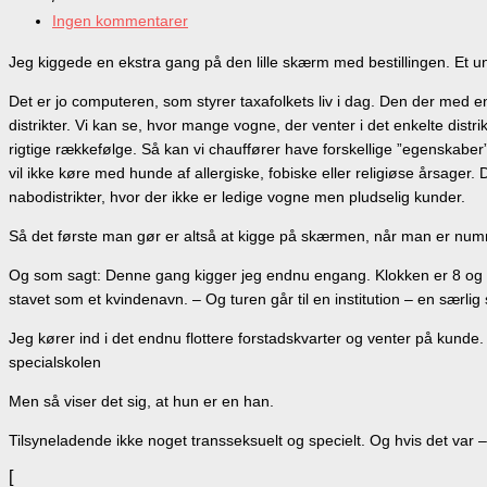
Ingen kommentarer
Jeg kiggede en ekstra gang på den lille skærm med bestillingen. Et u
Det er jo computeren, som styrer taxafolkets liv i dag. Den der med 
distrikter. Vi kan se, hvor mange vogne, der venter i det enkelte distrik
rigtige rækkefølge. Så kan vi chauffører have forskellige ”egenskabe
vil ikke køre med hunde af allergiske, fobiske eller religiøse årsager
nabodistrikter, hvor der ikke er ledige vogne men pludselig kunder.
Så det første man gør er altså at kigge på skærmen, når man er numm
Og som sagt: Denne gang kigger jeg endnu engang. Klokken er 8 og de
stavet som et kvindenavn. – Og turen går til en institution – en særlig
Jeg kører ind i det endnu flottere forstadskvarter og venter på kund
specialskolen
Men så viser det sig, at hun er en han.
Tilsyneladende ikke noget transseksuelt og specielt. Og hvis det var –
[