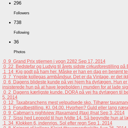
296
Followers
738
Following
36
Photos
0
9
Grand Prix stjernen i vogn 2282
Sep 17, 2014
0
22
Bedstefar og Ludvig til årets sidste cirkusforestilling p
1
14
Kig godt på ham her. Måske er han en dag en berømt tea
0
7
Yngste kollegas armbåndsur. Det er da Vintage, er det i
0
6
Dagens blideste kunde på vej hjem fra dyrlægen. Hun er e
insisterede hun på at have legebolden i munden for at lade sig 
0
2
Dagens kærligste kunde. DORA på vej fra dyrlægen til beh
5, 2014
0
12
Taxabranchens mest velpudsede sko. Tilhører taxaman
0
1
Forudbestilling. Kl. 04.00. Hvorhen? Guld eller lang n
0
9
Cabman's nightview #taxamand #taxi #nat
Sep 3, 2014
0
7
Sissi hed Leopold til hun fyldte 14. Så begyndte hun at 
1
34
Klokken 6, indenrigs. Sol efter regn
Sep 1, 2014