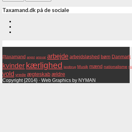
Taxamand.dk på de sociale
Tags
arbejde
#taxamand
arbejdsløshed
børn
Danmark
angst
ansvar
kærlighed
kvinder
mænd
Musik
nationalisme
na
landbrug
vold
ægteskab
ældre
vrede
Copyright {2014} · Web Graphics by NYMAN