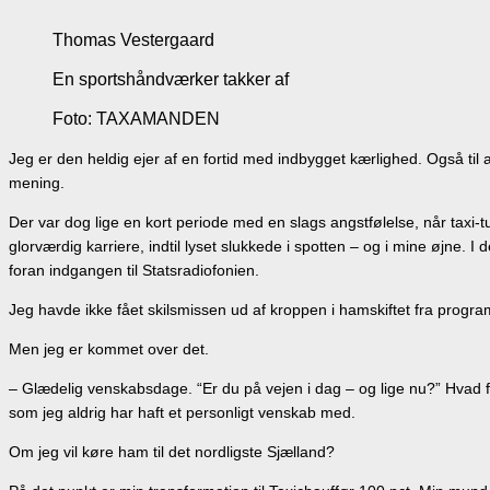
Thomas Vestergaard
En sportshåndværker takker af
Foto: TAXAMANDEN
Jeg er den heldig ejer af en fortid med indbygget kærlighed. Også til ar
mening.
Der var dog lige en kort periode med en slags angstfølelse, når taxi-
glorværdig karriere, indtil lyset slukkede i spotten – og i mine øjne. I
foran indgangen til Statsradiofonien.
Jeg havde ikke fået skilsmissen ud af kroppen i hamskiftet fra prog
Men jeg er kommet over det.
– Glædelig venskabsdage. “Er du på vejen i dag – og lige nu?” Hvad fa
som jeg aldrig har haft et personligt venskab med.
Om jeg vil køre ham til det nordligste Sjælland?