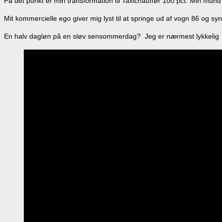
På det punkt er min transformation til Taxichauffør 100 pct. Min mund s
Mit kommercielle ego giver mig lyst til at springe ud af vogn 86 og syn
En halv dagløn på en sløv sensommerdag? Jeg er nærmest lykkelig