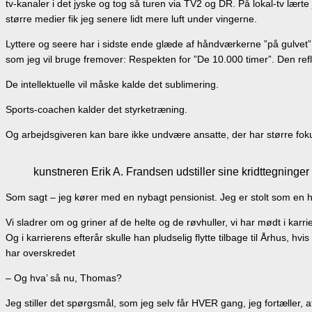
tv-kanaler i det jyske og tog så turen via TV2 og DR. På lokal-tv lærte
større medier fik jeg senere lidt mere luft under vingerne.
Lyttere og seere har i sidste ende glæde af håndværkerne ”på gulvet”.
som jeg vil bruge fremover: Respekten for ”De 10.000 timer”. Den re
De intellektuelle vil måske kalde det sublimering.
Sports-coachen kalder det styrketræning.
Og arbejdsgiveren kan bare ikke undvære ansatte, der har større foku
kunstneren Erik A. Frandsen udstiller sine kridttegninge
Som sagt – jeg kører med en nybagt pensionist. Jeg er stolt som en hjæl
Vi sladrer om og griner af de helte og de røvhuller, vi har mødt i karri
Og i karrierens efterår skulle han pludselig flytte tilbage til Århus, h
har overskredet
– Og hva’ så nu, Thomas?
Jeg stiller det spørgsmål, som jeg selv får HVER gang, jeg fortæller,