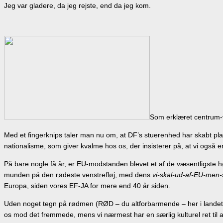
Jeg var gladere, da jeg rejste, end da jeg kom.
Som erklæret centrum-ve
Med et fingerknips taler man nu om, at DF’s stuerenhed har skabt plad
nationalisme, som giver kvalme hos os, der insisterer på, at vi også
På bare nogle få år, er EU-modstanden blevet et af de væsentligste hø
munden på den rødeste venstrefløj, med dens
vi-skal-ud-af-EU-men-s
Europa, siden vores EF-JA for mere end 40 år siden.
Uden noget tegn på rødmen (RØD – du altforbarmende – her i landet e
os mod det fremmede, mens vi nærmest har en særlig kulturel ret til 