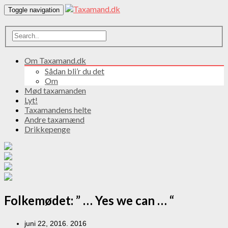
Toggle navigation
Om Taxamand.dk
Sådan bli’r du det
Om
Mød taxamanden
Lyt!
Taxamandens helte
Andre taxamænd
Drikkepenge
Folkemødet: ” … Yes we can … “
juni 22, 2016. 2016