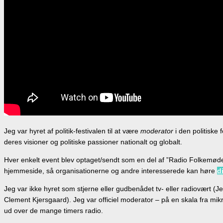
Jeg var hyret af politik-festivalen til at være
moderator
i den politiske 
deres visioner og politiske passioner nationalt og globalt.
Hver enkelt event blev optaget/sendt som en del af ”Radio Folkemøde
hjemmeside, så organisationerne og andre interesserede kan høre
d
Jeg var ikke hyret som stjerne eller gudbenådet tv- eller radiovært (Je
Clement Kjersgaard). Jeg var officiel moderator – på en skala fra mikr
ud over de mange timers radio.