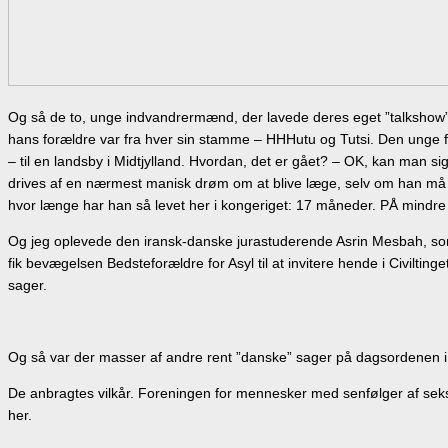
Og så de to, unge indvandrermænd, der lavede deres eget ”talkshow
hans forældre var fra hver sin stamme – HHHutu og Tutsi. Den unge fyr
– til en landsby i Midtjylland. Hvordan, det er gået? – OK, kan man si
drives af en nærmest manisk drøm om at blive læge, selv om han må b
hvor længe har han så levet her i kongeriget: 17 måneder. PÅ mindre
Og jeg oplevede den iransk-danske jurastuderende Asrin Mesbah, som h
fik bevægelsen Bedsteforældre for Asyl til at invitere hende i Civiltinge
sager.
Og så var der masser af andre rent ”danske” sager på dagsordenen i t
De anbragtes vilkår. Foreningen for mennesker med senfølger af seksu
her.