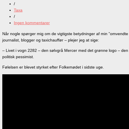
/
Taxa
/
Ingen kommentarer
Når nogle spørger mig om de vigtigste betydninger af min ”omvendte dan
journalist, blogger og taxichauffør – plejer jeg at sige:
– Livet i vogn 2282 – den sølvgrå Mercer med det grønne logo – den d
politisk pessimist.
Følelsen er blevet styrket efter Folkemødet i sidste uge.