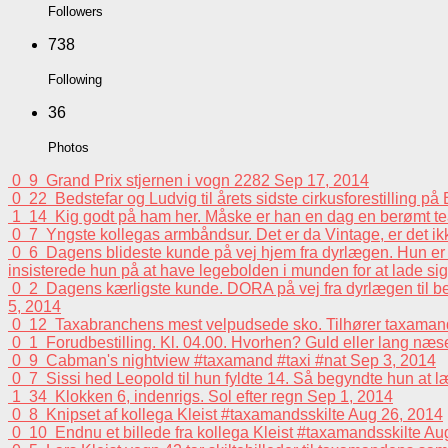
Followers
738
Following
36
Photos
0
9
Grand Prix stjernen i vogn 2282
Sep 17, 2014
0
22
Bedstefar og Ludvig til årets sidste cirkusforestilling p
1
14
Kig godt på ham her. Måske er han en dag en berømt tea
0
7
Yngste kollegas armbåndsur. Det er da Vintage, er det i
0
6
Dagens blideste kunde på vej hjem fra dyrlægen. Hun er e
insisterede hun på at have legebolden i munden for at lade sig 
0
2
Dagens kærligste kunde. DORA på vej fra dyrlægen til beh
5, 2014
0
12
Taxabranchens mest velpudsede sko. Tilhører taxaman
0
1
Forudbestilling. Kl. 04.00. Hvorhen? Guld eller lang n
0
9
Cabman's nightview #taxamand #taxi #nat
Sep 3, 2014
0
7
Sissi hed Leopold til hun fyldte 14. Så begyndte hun at 
1
34
Klokken 6, indenrigs. Sol efter regn
Sep 1, 2014
0
8
Knipset af kollega Kleist #taxamandsskilte
Aug 26, 2014
0
10
Endnu et billede fra kollega Kleist #taxamandsskilte
Aug