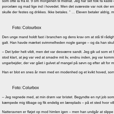
som ofte lå fra kl. 9 om morgenen til midnat. Jeg har set folk få kaste
porcelæn og mad lige ind i hovedet. Men det sværeste var nok der en
skulle der festes og drikkes. Ikke betales. ” … Eleven betaler aldrig,
Foto: Colourbox
Den unge mand holdt fast i branchen og dens krav om at stå til rådig
galt. Han havde mærket svimmelheden nogle gange – og da han skull
– Det lyder helt vildt, men det var desværre sandt. Jeg gik ud som et 
stod klart, at jeg var ved at smadre mit liv, endnu inden, jeg var ko
ungarbejder, der var gået i gulvet af mangel på søvn og efter alt for 
Han er blot en snes år men med en modenhed og et kvikt hoved, som 
Foto: Colurbox
– Jeg regnede med, at min drøm var bristet. Begyndte en nyt job som
kæmpede mig tilbage og fik endelig en læreplads – på et sted hvor vilk
Natteravnen er fløjet op mod himlen igen – men han undgår at slippe 