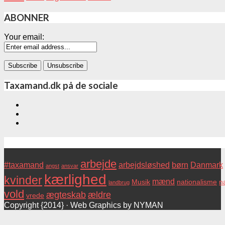
ABONNER
Your email:
Taxamand.dk på de sociale
Tags
arbejde
#taxamand
arbejdsløshed
børn
Danmark
angst
ansvar
kærlighed
kvinder
mænd
Musik
nationalisme
na
landbrug
vold
ægteskab
ældre
vrede
Copyright {2014} · Web Graphics by NYMAN