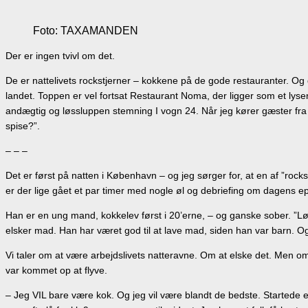
Foto: TAXAMANDEN
Der er ingen tvivl om det.
De er nattelivets rockstjerner – kokkene på de gode restauranter. Og 
landet. Toppen er vel fortsat Restaurant Noma, der ligger som et lyse
andægtig og løssluppen stemning I vogn 24. Når jeg kører gæster fra de
spise?”.
– – –
Det er først på natten i København – og jeg sørger for, at en af ”roc
er der lige gået et par timer med nogle øl og debriefing om dagens ep
Han er en ung mand, kokkelev først i 20’erne, – og ganske sober. ”Løf
elsker mad. Han har været god til at lave mad, siden han var barn. 
Vi taler om at være arbejdslivets natteravne. Om at elske det. Men om 
var kommet op at flyve.
– Jeg VIL bare være kok. Og jeg vil være blandt de bedste. Startede