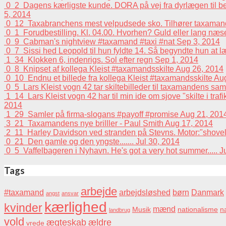
0
2
Dagens kærligste kunde. DORA på vej fra dyrlægen til beh
5, 2014
0
12
Taxabranchens mest velpudsede sko. Tilhører taxaman
0
1
Forudbestilling. Kl. 04.00. Hvorhen? Guld eller lang n
0
9
Cabman's nightview #taxamand #taxi #nat
Sep 3, 2014
0
7
Sissi hed Leopold til hun fyldte 14. Så begyndte hun at 
1
34
Klokken 6, indenrigs. Sol efter regn
Sep 1, 2014
0
8
Knipset af kollega Kleist #taxamandsskilte
Aug 26, 2014
0
10
Endnu et billede fra kollega Kleist #taxamandsskilte
Aug
0
5
Lars Kleist vogn 42 tar skiltebilleder til taxamandens sa
1
14
Lars Kleist vogn 42 har til min ide om sjove "skilte i tra
2014
1
29
Samler på firma-slogans #payoff #promise
Aug 21, 201
3
21
Taxamandens nye brilller - Paul Smith
Aug 17, 2014
2
11
Harley Davidson ved stranden på Stevns. Motor:"shovelhead
0
21
Den gamle og den yngste.......
Jul 30, 2014
0
5
Vaffelbageren i Nyhavn. He's got a very hot summer.....
J
Tags
arbejde
#taxamand
arbejdsløshed
børn
Danmark
angst
ansvar
kærlighed
kvinder
mænd
Musik
nationalisme
na
landbrug
vold
ægteskab
ældre
vrede