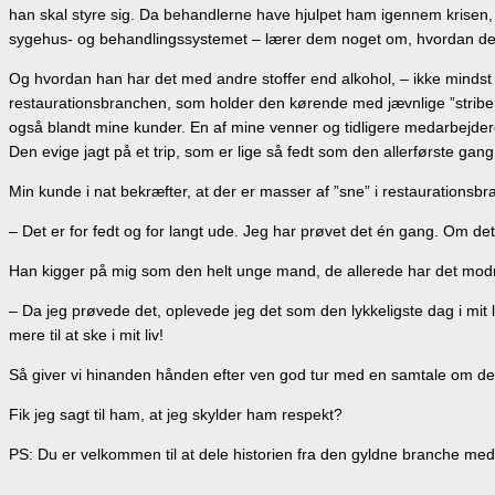
han skal styre sig. Da behandlerne have hjulpet ham igennem krisen, s
sygehus- og behandlingssystemet – lærer dem noget om, hvordan det er
Og hvordan han har det med andre stoffer end alkohol, – ikke mindst 
restaurationsbranchen, som holder den kørende med jævnlige ”striber
også blandt mine kunder. En af mine venner og tidligere medarbejde
Den evige jagt på et trip, som er lige så fedt som den allerførste gan
Min kunde i nat bekræfter, at der er masser af ”sne” i restaurationsb
– Det er for fedt og for langt ude. Jeg har prøvet det én gang. Om de
Han kigger på mig som den helt unge mand, de allerede har det mod
– Da jeg prøvede det, oplevede jeg det som den lykkeligste dag i mit
mere til at ske i mit liv!
Så giver vi hinanden hånden efter ven god tur med en samtale om det u
Fik jeg sagt til ham, at jeg skylder ham respekt?
PS: Du er velkommen til at dele historien fra den gyldne branche m