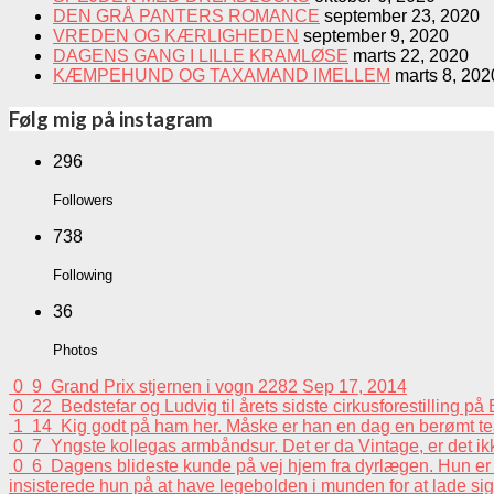
DEN GRÅ PANTERS ROMANCE
september 23, 2020
VREDEN OG KÆRLIGHEDEN
september 9, 2020
DAGENS GANG I LILLE KRAMLØSE
marts 22, 2020
KÆMPEHUND OG TAXAMAND IMELLEM
marts 8, 202
Følg mig på instagram
296
Followers
738
Following
36
Photos
0
9
Grand Prix stjernen i vogn 2282
Sep 17, 2014
0
22
Bedstefar og Ludvig til årets sidste cirkusforestilling p
1
14
Kig godt på ham her. Måske er han en dag en berømt tea
0
7
Yngste kollegas armbåndsur. Det er da Vintage, er det i
0
6
Dagens blideste kunde på vej hjem fra dyrlægen. Hun er e
insisterede hun på at have legebolden i munden for at lade sig 