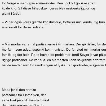
for Norge – men også kommunister. Den cocktail gik ikke i den
kolde krig. Så disse frihedskæmperes blev mistænkeliggjort og
glemt i årtier.
– Vi har også vores glemte krigshistorie, fortæller min kunde. Og hu
anerkendt for deres indsats.
– Min morfar var en af partisanerne i Finmarken. Der gik årtier, f
morfar – som udgangspunkt kommunister. Derfor stod min morfar også 
familie og det hele. Først havde de problemer, fordi Sovjet jo var på 
rigtige partisaner. De var bl.a. en hjørnesten i den sovjetiske efter
havde medansvar for sænkningen af tyske transportskibe, – ligesom
Medaljer til den norske
partisaner fra Finmarken, der
satte livet på spil i kampen mod
den tyske værnemagt? – Jo,