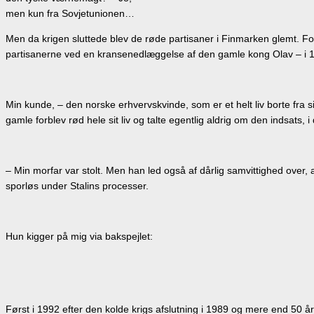
men kun fra Sovjetunionen…
Men da krigen sluttede blev de røde partisaner i Finmarken glemt. For n
partisanerne ved en kransenedlæggelse af den gamle kong Olav – i 
Min kunde, – den norske erhvervskvinde, som er et helt liv borte fra s
gamle forblev rød hele sit liv og talte egentlig aldrig om den indsats, i
– Min morfar var stolt. Men han led også af dårlig samvittighed over,
sporløs under Stalins processer.
Hun kigger på mig via bakspejlet:
Først i 1992 efter den kolde krigs afslutning i 1989 og mere end 50 år