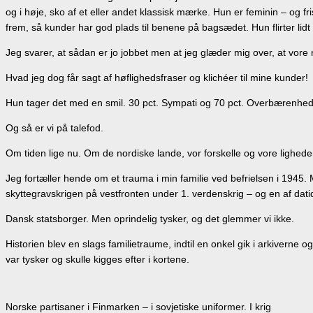
og i høje, sko af et eller andet klassisk mærke. Hun er feminin – og
frem, så kunder har god plads til benene på bagsædet. Hun flirter 
Jeg svarer, at sådan er jo jobbet men at jeg glæder mig over, at vore
Hvad jeg dog får sagt af høflighedsfraser og klichéer til mine kunder!
Hun tager det med en smil. 30 pct. Sympati og 70 pct. Overbærenhed,
Og så er vi på talefod.
Om tiden lige nu. Om de nordiske lande, vor forskelle og vore lighed
Jeg fortæller hende om et trauma i min familie ved befrielsen i 1945. 
skyttegravskrigen på vestfronten under 1. verdenskrig – og en af da
Dansk statsborger. Men oprindelig tysker, og det glemmer vi ikke.
Historien blev en slags familietraume, indtil en onkel gik i arkiverne o
var tysker og skulle kigges efter i kortene.
Norske partisaner i Finmarken – i sovjetiske uniformer. I krig