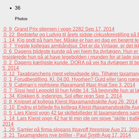
36
Photos
0
9
Grand Prix stjernen i vogn 2282
Sep 17, 2014
0
22
Bedstefar og Ludvig til årets sidste cirkusforestilling p
1
14
Kig godt på ham her. Måske er han en dag en berømt tea
0
7
Yngste kollegas armbåndsur. Det er da Vintage, er det i
0
6
Dagens blideste kunde på vej hjem fra dyrlægen. Hun er e
insisterede hun på at have legebolden i munden for at lade sig 
0
2
Dagens kærligste kunde. DORA på vej fra dyrlægen til beh
5, 2014
0
12
Taxabranchens mest velpudsede sko. Tilhører taxaman
0
1
Forudbestilling. Kl. 04.00. Hvorhen? Guld eller lang n
0
9
Cabman's nightview #taxamand #taxi #nat
Sep 3, 2014
0
7
Sissi hed Leopold til hun fyldte 14. Så begyndte hun at 
1
34
Klokken 6, indenrigs. Sol efter regn
Sep 1, 2014
0
8
Knipset af kollega Kleist #taxamandsskilte
Aug 26, 2014
0
10
Endnu et billede fra kollega Kleist #taxamandsskilte
Aug
0
5
Lars Kleist vogn 42 tar skiltebilleder til taxamandens sa
1
14
Lars Kleist vogn 42 har til min ide om sjove "skilte i tra
2014
1
29
Samler på firma-slogans #payoff #promise
Aug 21, 201
3
21
Taxamandens nye brilller - Paul Smith
Aug 17, 2014