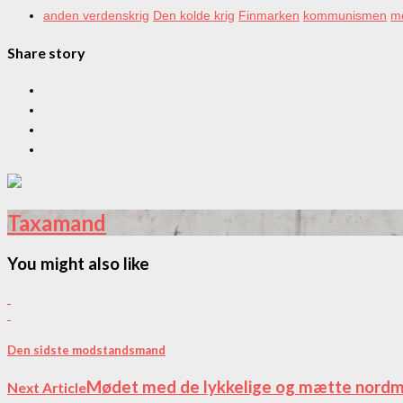
anden verdenskrig
Den kolde krig
Finmarken
kommunismen
me
Share story
Taxamand
You might also like
Den sidste modstandsmand
Mødet med de lykkelige og mætte nord
Next Article