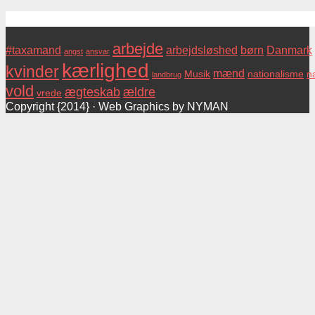
Tags
arbejde
#taxamand
arbejdsløshed
børn
Danmark
angst
ansvar
kærlighed
kvinder
mænd
Musik
nationalisme
na
landbrug
vold
ægteskab
ældre
vrede
Copyright {2014} · Web Graphics by NYMAN