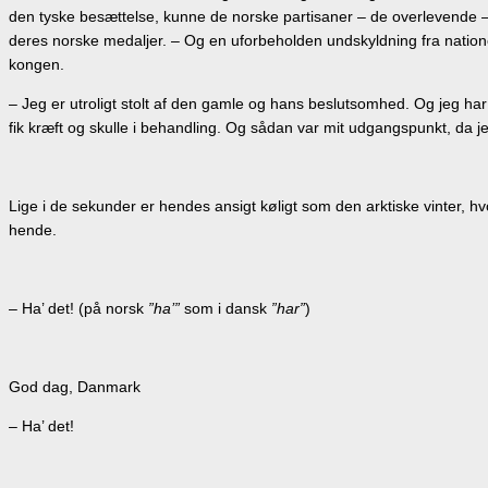
den tyske besættelse, kunne de norske partisaner – de overlevende –
deres norske medaljer. – Og en uforbeholden undskyldning fra natio
kongen.
– Jeg er utroligt stolt af den gamle og hans beslutsomhed. Og jeg ha
fik kræft og skulle i behandling. Og sådan var mit udgangspunkt, da je
Lige i de sekunder er hendes ansigt køligt som den arktiske vinter, h
hende.
– Ha’ det! (på norsk
”ha’”
som i dansk
”har”
)
God dag, Danmark
– Ha’ det!