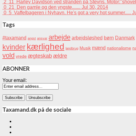
2
11
Harley Davidson ved stranden på Stevns. Motor:"shovelhead
0
21
Den gamle og den yngste.......
Jul 30, 2014
0
5
Vaffelbageren i Nyhavn. He's got a very hot summer.....
J
Tags
arbejde
#taxamand
arbejdsløshed
børn
Danmark
angst
ansvar
kærlighed
kvinder
mænd
Musik
nationalisme
na
landbrug
vold
ægteskab
ældre
vrede
ABONNER
Your email:
Taxamand.dk på de sociale