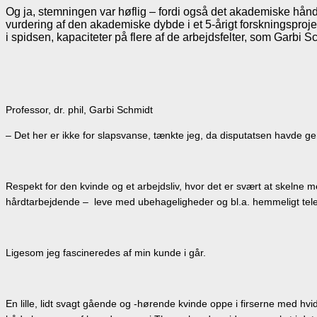
Og ja, stemningen var høflig – fordi også det akademiske hånd
vurdering af den akademiske dybde i et 5-årigt forskningsproje
i spidsen, kapaciteter på flere af de arbejdsfelter, som Garbi S
Professor, dr. phil, Garbi Schmidt
– Det her er ikke for slapsvanse, tænkte jeg, da disputatsen havde g
Respekt for den kvinde og et arbejdsliv, hvor det er svært at skelne 
hårdtarbejdende – leve med ubehageligheder og bl.a. hemmeligt telef
Ligesom jeg fascineredes af min kunde i går.
En lille, lidt svagt gående og -hørende kvinde oppe i firserne med hvi