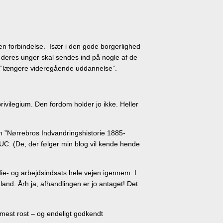
den forbindelse. Især i den gode borgerlighed
 deres unger skal sendes ind på nogle af de
n ”længere videregående uddannelse”.
ivilegium. Den fordom holder jo ikke. Heller
 om ”Nørrebros Indvandringshistorie 1885-
UC. (De, der følger min blog vil kende hende
die- og arbejdsindsats hele vejen igennem. I
land. Årh ja, afhandlingen er jo antaget! Det
mmest rost – og endeligt godkendt