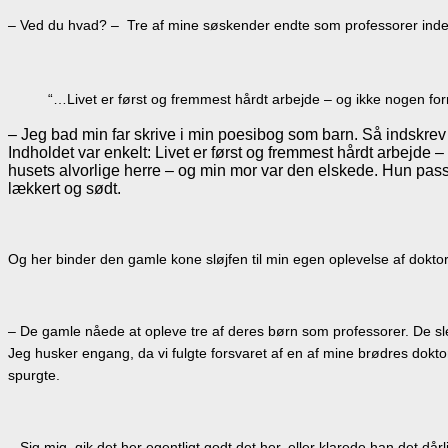
– Ved du hvad? – Tre af mine søskender endte som professorer inde
“…Livet er først og fremmest hårdt arbejde – og ikke nogen for
– Jeg bad min far skrive i min poesibog som barn. Så indskrev 
Indholdet var enkelt: Livet er først og fremmest hårdt arbejde –
husets alvorlige herre – og min mor var den elskede. Hun passe
lækkert og sødt.
Og her binder den gamle kone sløjfen til min egen oplevelse af doktor
– De gamle nåede at opleve tre af deres børn som professorer. De sled
Jeg husker engang, da vi fulgte forsvaret af en af mine brødres doktora
spurgte.
– Sig mig, gik det her egentligt godt det her, eller klarede han det dårl