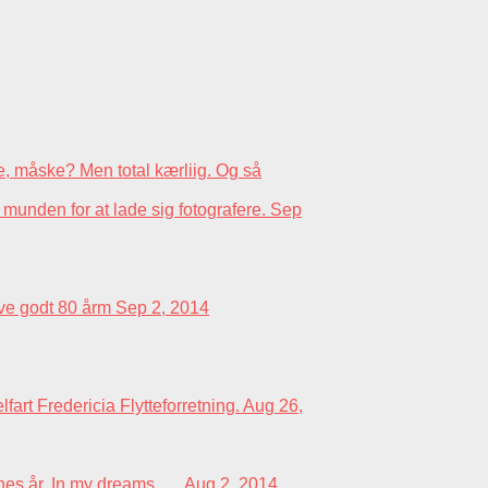
e, måske? Men total kærliig. Og så
unden for at lade sig fotografere.
Sep
uve godt 80 årm
Sep 2, 2014
fart Fredericia Flytteforretning.
Aug 26,
s år. In my dreams......
Aug 2, 2014