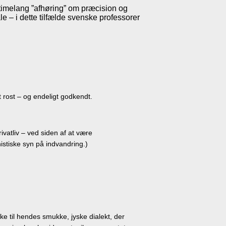
timelang ”afhøring” om præcision og
e – i dette tilfælde svenske professorer
 rost – og endeligt godkendt.
ivatliv – ved siden af at være
stiske syn på indvandring.)
ke til hendes smukke, jyske dialekt, der