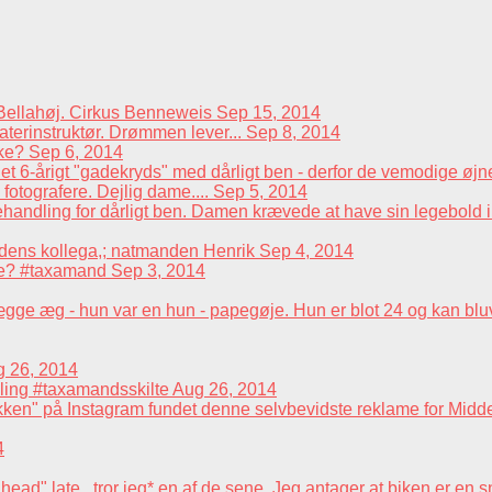
å Bellahøj. Cirkus Benneweis
Sep 15, 2014
terinstruktør. Drømmen lever...
Sep 8, 2014
kke?
Sep 6, 2014
t 6-årigt "gadekryds" med dårligt ben - derfor de vemodige øjn
fotografere. Dejlig dame....
Sep 5, 2014
andling for dårligt ben. Damen krævede at have sin legebold i m
dens kollega,; natmanden Henrik
Sep 4, 2014
æse? #taxamand
Sep 3, 2014
lægge æg - hun var en hun - papegøje. Hun er blot 24 og kan bl
 26, 2014
mling #taxamandsskilte
Aug 26, 2014
fikken" på Instagram fundet denne selvbevidste reklame for Middel
4
" late,, tror jeg* en af de sene. Jeg antager at biken er en sne