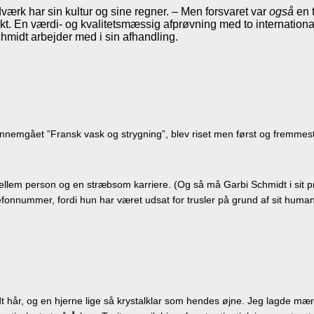
værk har sin kultur og sine regner. – Men forsvaret var
også
en 
kt. En værdi- og kvalitetsmæssig afprøvning med to international
chmidt arbejder med i sin afhandling.
ennemgået ”Fransk vask og strygning”, blev riset men først og fremmest
mellem person og en stræbsom karriere. (Og så må Garbi Schmidt i sit pr
onnummer, fordi hun har været udsat for trusler på grund af sit humani
dt hår, og en hjerne lige så krystalklar som hendes øjne. Jeg lagde mær