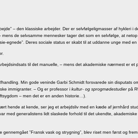
bejde” – den klassiske arbejder. Der er selvfølgeligmasser af hykleri i 
er, – mens de selvsamme mennesker tager det som en selvfølge, at netop
asie-egnede”. Deres sociale status er skabt til at uddanne unge med e
r.
arbejdsindsats til det manuelle, – mens det akademiske nærmest er et pr
ktorafhandling. Min gode veninde Garbi Schmidt forsvarede sin disputats
ske immigranter. – Og er professor i
kultur- og sprogmødestudier
på R
ftsygdom – men det er en anden historie…).
 lært hende at kende, ser jeg et arbejdsliv med en kæde af jernhård stu
svar med generalistens lidt slaskede forhold til det ukendte, akademiske 
de gennemgået ”Fransk vask og strygning”, blev riset men først og fre