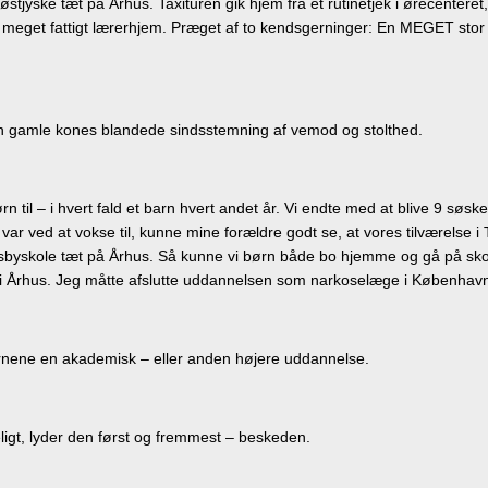
jyske tæt på Århus. Taxituren gik hjem fra et rutinetjek i ørecenteret,
t meget fattigt lærerhjem. Præget af to kendsgerninger: En MEGET stor
den gamle kones blandede sindsstemning af vemod og stolthed.
 til – i hvert fald et barn hvert andet år. Vi endte med at blive 9 søsken
r ved at vokse til, kunne mine forældre godt se, at vores tilværelse i
dsbyskole tæt på Århus. Så kunne vi børn både bo hjemme og gå på skoler
et i Århus. Jeg måtte afslutte uddannelsen som narkoselæge i Københav
børnene en akademisk – eller anden højere uddannelse.
igt, lyder den først og fremmest – beskeden.