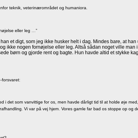
nfor teknik, veterinærområdet og humaniora.
nøjelse eller leg …”
han et digt, som jeg ikke husker helt i dag. Mindes bare, at han
 og ikke nogen fornøjelse eller leg. Altså sådan noget ville man i
de børn og gjorde rent og bagte. Hun havde altid et stykke kage
-forsvaret:
 i det som vanvittige for os, men havde dårligt tid til at holde øje me
fhandling. Vi var på vej hjem. Vores gamle far bad os stoppe op og der b
igt?