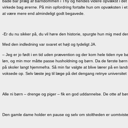
både bar præg af barndommen i Thy og hendes videre opvækst i det øst
virkede bag ørerne. På min opfordring fortalte hun om opvæksten i e
at være mere end almindeligt godt begavede.
-Er du nu sikker på, du vil høre den historie, spurgte hun mig med 
Med den indledning var svaret et højt og tydeligt JA.
– Jeg er jo født i en tid uden prævention og der kom hele tiden nye børn
løn, og min mor måtte passe husholdning og børn. Da de første børn va
på skoler langt hjemmefra. Så min far valgte at blive lærer på en lan
voksede op. Selv læste jeg til læge på det dengang retnye universit
Alle ni børn – drenge og piger – fik en god uddannelse. De otte af 
Den gamle dame holder en pause og selv om stoltheden er uomtvistel