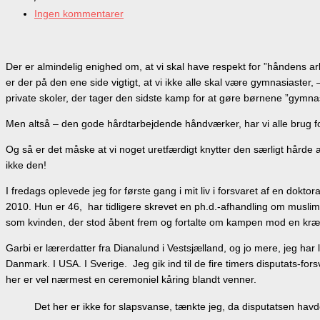
Ingen kommentarer
Der er almindelig enighed om, at vi skal have respekt for ”håndens ar
er der på den ene side vigtigt, at vi ikke alle skal være gymnasiast
private skoler, der tager den sidste kamp for at gøre børnene ”gymn
Men altså – den gode hårdtarbejdende håndværker, har vi alle brug fo
Og så er det måske at vi noget uretfærdigt knytter den særligt hårde 
ikke den!
I fredags oplevede jeg for første gang i mit liv i forsvaret af en do
2010. Hun er 46, har tidligere skrevet en ph.d.-afhandling om muslim
som kvinden, der stod åbent frem og fortalte om kampen mod en kræ
Garbi er lærerdatter fra Dianalund i Vestsjælland, og jo mere, jeg har
Danmark. I USA. I Sverige. Jeg gik ind til de fire timers disputats-for
her er vel nærmest en ceremoniel kåring blandt venner.
Det her er ikke for slapsvanse, tænkte jeg, da disputatsen hav