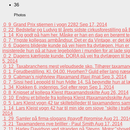
36
Photos
0
9
Grand Prix stjernen i vogn 2282
Sep 17, 2014
0
22
Bedstefar og Ludvig til årets sidste cirkusforestilling p
1
14
Kig godt på ham her. Måske er han en dag en berømt tea
0
7
Yngste kollegas armbåndsur. Det er da Vintage, er det i
0
6
Dagens blideste kunde på vej hjem fra dyrlægen. Hun er e
insisterede hun på at have legebolden i munden for at lade sig 
0
2
Dagens kærligste kunde. DORA på vej fra dyrlægen til beh
5, 2014
0
12
Taxabranchens mest velpudsede sko. Tilhører taxaman
0
1
Forudbestilling. Kl. 04.00. Hvorhen? Guld eller lang n
0
9
Cabman's nightview #taxamand #taxi #nat
Sep 3, 2014
0
7
Sissi hed Leopold til hun fyldte 14. Så begyndte hun at 
1
34
Klokken 6, indenrigs. Sol efter regn
Sep 1, 2014
0
8
Knipset af kollega Kleist #taxamandsskilte
Aug 26, 2014
0
10
Endnu et billede fra kollega Kleist #taxamandsskilte
Aug
0
5
Lars Kleist vogn 42 tar skiltebilleder til taxamandens sa
1
14
Lars Kleist vogn 42 har til min ide om sjove "skilte i tra
2014
1
29
Samler på firma-slogans #payoff #promise
Aug 21, 201
3
21
Taxamandens nye brilller - Paul Smith
Aug 17, 2014
2
11
Harley Davidson ved stranden på Stevns. Motor:"shovelhead