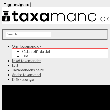
Toggle navigation
Om Taxamand.dk
Sådan bli’r du det
Om
Mød taxamanden
Lyt!
Taxamandens helte
Andre taxamænd
Drikkepenge