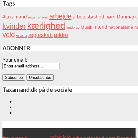
Tags
arbejde
#taxamand
arbejdsløshed
børn
Danmark
angst
ansvar
kærlighed
kvinder
mænd
Musik
nationalisme
na
landbrug
vold
ægteskab
ældre
vrede
ABONNER
Your email:
Taxamand.dk på de sociale
Tags
arbejde