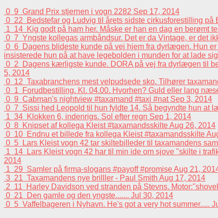
0
9
Grand Prix stjernen i vogn 2282
Sep 17, 2014
0
22
Bedstefar og Ludvig til årets sidste cirkusforestilling p
1
14
Kig godt på ham her. Måske er han en dag en berømt tea
0
7
Yngste kollegas armbåndsur. Det er da Vintage, er det i
0
6
Dagens blideste kunde på vej hjem fra dyrlægen. Hun er e
insisterede hun på at have legebolden i munden for at lade sig 
0
2
Dagens kærligste kunde. DORA på vej fra dyrlægen til beh
5, 2014
0
12
Taxabranchens mest velpudsede sko. Tilhører taxaman
0
1
Forudbestilling. Kl. 04.00. Hvorhen? Guld eller lang n
0
9
Cabman's nightview #taxamand #taxi #nat
Sep 3, 2014
0
7
Sissi hed Leopold til hun fyldte 14. Så begyndte hun at 
1
34
Klokken 6, indenrigs. Sol efter regn
Sep 1, 2014
0
8
Knipset af kollega Kleist #taxamandsskilte
Aug 26, 2014
0
10
Endnu et billede fra kollega Kleist #taxamandsskilte
Aug
0
5
Lars Kleist vogn 42 tar skiltebilleder til taxamandens sa
1
14
Lars Kleist vogn 42 har til min ide om sjove "skilte i tra
2014
1
29
Samler på firma-slogans #payoff #promise
Aug 21, 201
3
21
Taxamandens nye brilller - Paul Smith
Aug 17, 2014
2
11
Harley Davidson ved stranden på Stevns. Motor:"shovelhead
0
21
Den gamle og den yngste.......
Jul 30, 2014
0
5
Vaffelbageren i Nyhavn. He's got a very hot summer.....
J