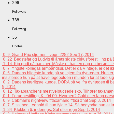
296
Followers
738
Following
36
Photos
0
9
Grand Prix stjernen i vogn 2282
Sep 17, 2014
0
22
Bedstefar og Ludvig til årets sidste cirkusforestilling p
1
14
Kig godt på ham her. Måske er han en dag en berømt tea
0
7
Yngste kollegas armbåndsur. Det er da Vintage, er det i
0
6
Dagens blideste kunde på vej hjem fra dyrlægen. Hun er e
insisterede hun på at have legebolden i munden for at lade sig 
0
2
Dagens kærligste kunde. DORA på vej fra dyrlægen til beh
5, 2014
0
12
Taxabranchens mest velpudsede sko. Tilhører taxaman
0
1
Forudbestilling. Kl. 04.00. Hvorhen? Guld eller lang n
0
9
Cabman's nightview #taxamand #taxi #nat
Sep 3, 2014
0
7
Sissi hed Leopold til hun fyldte 14. Så begyndte hun at 
1
34
Klokken 6, indenrigs. Sol efter regn
Sep 1, 2014