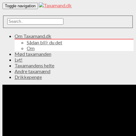
Toggle navigation
Om Taxamand.dk
Sådan bli’r du det
Om
Mød taxamanden
Lyt!
Taxamandens helte
Andre taxamænd
Drikkepenge