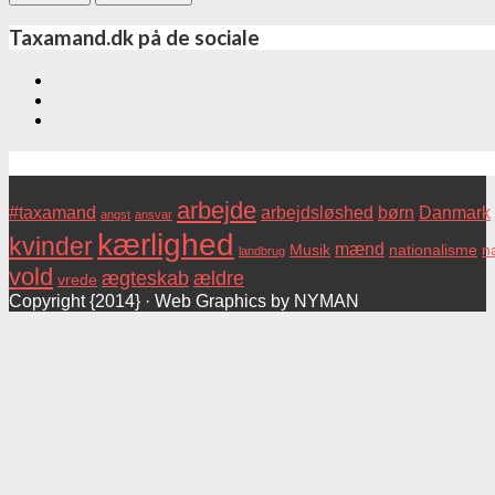
Taxamand.dk på de sociale
Tags
arbejde
#taxamand
arbejdsløshed
børn
Danmark
angst
ansvar
kærlighed
kvinder
mænd
Musik
nationalisme
na
landbrug
vold
ægteskab
ældre
vrede
Copyright {2014} · Web Graphics by NYMAN