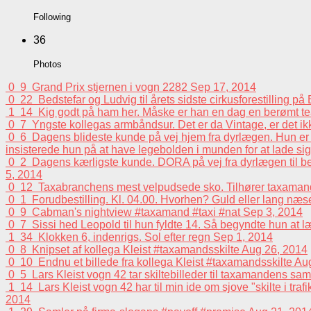
Following
36
Photos
0
9
Grand Prix stjernen i vogn 2282
Sep 17, 2014
0
22
Bedstefar og Ludvig til årets sidste cirkusforestilling p
1
14
Kig godt på ham her. Måske er han en dag en berømt tea
0
7
Yngste kollegas armbåndsur. Det er da Vintage, er det i
0
6
Dagens blideste kunde på vej hjem fra dyrlægen. Hun er e
insisterede hun på at have legebolden i munden for at lade sig 
0
2
Dagens kærligste kunde. DORA på vej fra dyrlægen til beh
5, 2014
0
12
Taxabranchens mest velpudsede sko. Tilhører taxaman
0
1
Forudbestilling. Kl. 04.00. Hvorhen? Guld eller lang n
0
9
Cabman's nightview #taxamand #taxi #nat
Sep 3, 2014
0
7
Sissi hed Leopold til hun fyldte 14. Så begyndte hun at 
1
34
Klokken 6, indenrigs. Sol efter regn
Sep 1, 2014
0
8
Knipset af kollega Kleist #taxamandsskilte
Aug 26, 2014
0
10
Endnu et billede fra kollega Kleist #taxamandsskilte
Aug
0
5
Lars Kleist vogn 42 tar skiltebilleder til taxamandens sa
1
14
Lars Kleist vogn 42 har til min ide om sjove "skilte i tra
2014