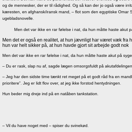
og de mennesker, der er til rådighed. Og så kan der jo også være irr
kæresten, en afghansk/iransk mand, – flot som den egyptiske Omar Sha
ugebladsnovelle.
Men det var ikke en rar følelse i nat, da hun måtte haste akut
Men det er også en realitet, at hun jævnligt har været væk fr
hun var helt sikker på, at hun havde gjort sit arbejde godt nok
Men det var ikke en rar følelse i nat, da hun måtte haste akut på syg
– Du er rask, slap nu af, sagde lægen omsorgsfuldt på akutafdelingen
– Jeg har den sidste time tænkt ret meget på et godt råd fra en mandli
prioritere”. Jeg er lidt flov over, at jeg ikke forstod hentydningen.
Hun beder mig dreje ind på en natåben tankstation.
– Vil du have noget med – spiser du svinekød.