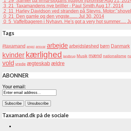
1
29
Samler på firma-slogans #payoff #promise
Aug 21, 201
3
21
Taxamandens nye brilller - Paul Smith
Aug 17, 2014
2
11
Harley Davidson ved stranden på Stevns. Motor:"shovelhead
0
21
Den gamle og den yngste.......
Jul 30, 2014
0
5
Vaffelbageren i Nyhavn. He's got a very hot summer.....
J
Tags
arbejde
#taxamand
arbejdsløshed
børn
Danmark
angst
ansvar
kærlighed
kvinder
mænd
Musik
nationalisme
na
landbrug
vold
ægteskab
ældre
vrede
ABONNER
Your email:
Taxamand.dk på de sociale