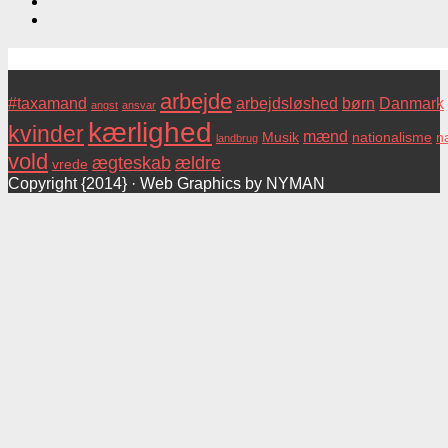
Tags
arbejde
#taxamand
arbejdsløshed
børn
Danmark
angst
ansvar
kærlighed
kvinder
mænd
Musik
nationalisme
na
landbrug
vold
ægteskab
ældre
vrede
Copyright {2014} · Web Graphics by NYMAN