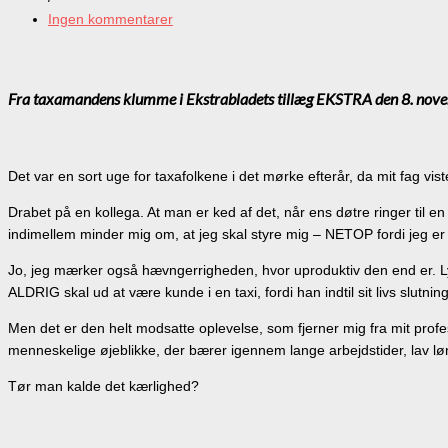
Ingen kommentarer
Fra taxamandens klumme i Ekstrabladets tillæg EKSTRA den 8. nov
Det var en sort uge for taxafolkene i det mørke efterår, da mit fag vist
Drabet på en kollega. At man er ked af det, når ens døtre ringer til en
indimellem minder mig om, at jeg skal styre mig – NETOP fordi jeg er
Jo, jeg mærker også hævngerrigheden, hvor uproduktiv den end er. L
ALDRIG skal ud at være kunde i en taxi, fordi han indtil sit livs slutning
Men det er den helt modsatte oplevelse, som fjerner mig fra mit profe
menneskelige øjeblikke, der bærer igennem lange arbejdstider, lav løn – 
Tør man kalde det kærlighed?