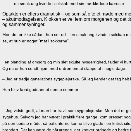
en smuk ung kvinde i selskab med sin mørklødede kæreste
Optakten er ellers dramatisk – og som så ofte et møde med m
– akutmodtagelsen. Klokken er vel fem om morgenen og det ti
og sammensyninger.
Men det er ikke sådan, hun ser ud – en smuk ung kvinde i selskab me
se, at hun er noget ”mat i sokkerne”.
I en blanding af omsorg og min slet skjulte nysgerrighed, falder vi hurti
Og nu er hun sendt hjem med ordren om at slappe af i nogle dage.
– Jeg er tredje generations sygeplejerske. Så jeg kender det fag helt i
Hun blev færdiguddannet denne sommer.
– Jeg vidste godt, at man har travlt som sygeplejerske. Men det er go
sygehus. Selvom jeg har været i praktik flere gange, kom presset nog
på den bedste måde, så patienterne kunne blive glade i en kritisk situa
brandert. Det kan være de pårørende, der kræver ordnede og bedre 