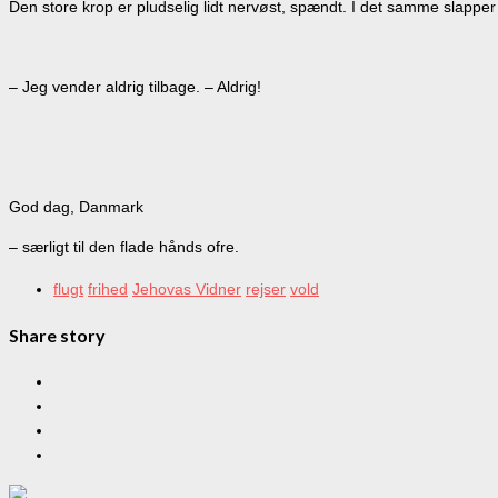
Den store krop er pludselig lidt nervøst, spændt. I det samme slapper 
– Jeg vender aldrig tilbage. – Aldrig!
God dag, Danmark
– særligt til den flade hånds ofre.
flugt
frihed
Jehovas Vidner
rejser
vold
Share story