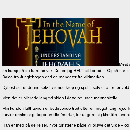
Mest 
en kamp på de bare næver. Det er jeg HELT sikker på. – Og så har j
Baloo fra Junglebogen end en maneater fra vildmarken.
Dybest set er denne selv-hvilende krop og sjæl – selv et offer for vold
Men det er allerede lang tid siden i dette ret unge menneskeliv.
Min kunde i lufthavnen er bedøvende træt efter en meget lang rejse fr
høvler drinks i sig, tager en lille ”morfar, for at gøre sig klar til afte
Han er med på de rejser, hvor turisterne både vil prøve det vilde – og