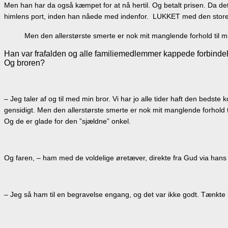
Men han har da også kæmpet for at nå hertil. Og betalt prisen. Da det
himlens port, inden han nåede med indenfor. LUKKET med den store,
Men den allerstørste smerte er nok mit manglende forhold til m
Han var frafalden og alle familiemedlemmer kappede forbindel
Og broren?
– Jeg taler af og til med min bror. Vi har jo alle tider haft den bedst
gensidigt. Men den allerstørste smerte er nok mit manglende forhold 
Og de er glade for den ”sjældne” onkel.
Og faren, – ham med de voldelige øretæver, direkte fra Gud via hans
– Jeg så ham til en begravelse engang, og det var ikke godt. Tænkte k