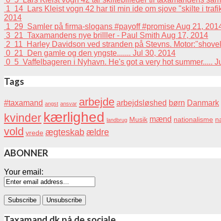
1
14
Lars Kleist vogn 42 har til min ide om sjove "skilte i tra
2014
1
29
Samler på firma-slogans #payoff #promise
Aug 21, 201
3
21
Taxamandens nye brilller - Paul Smith
Aug 17, 2014
2
11
Harley Davidson ved stranden på Stevns. Motor:"shovelhead
0
21
Den gamle og den yngste.......
Jul 30, 2014
0
5
Vaffelbageren i Nyhavn. He's got a very hot summer.....
J
Tags
arbejde
#taxamand
arbejdsløshed
børn
Danmark
angst
ansvar
kærlighed
kvinder
mænd
Musik
nationalisme
na
landbrug
vold
ægteskab
ældre
vrede
ABONNER
Your email:
Taxamand.dk på de sociale