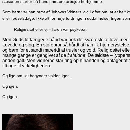
sæsonen starter på hans primære arbejde herhjemme.
Som barn var han ramt af Jehovas Vidners lov. Løftet om, at et helt k
eller fødselsdage. Ikke alt for høje fordringer i uddannelse. Ingen spi
Religiøsitet eller ej – faren var psykopat
Men Guds forlængede hånd var nok det sværeste at leve med – i
tævede og slog. En storebror så hårdt at han fik hjernerystelse
og børn for et sandt mareridt af trusler og vold. Religiøsitet 
mange gange er gengivet af de
frafaldne
: De ældste – ”ypperst
anden galt. Men vidnerne slår ring op hinanden og antager at an
tilbage til virkeligheden.
Og lige om lidt begynder volden igen.
Og igen.
Og igen.