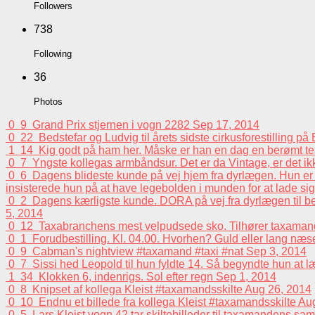
Followers
738
Following
36
Photos
0
9
Grand Prix stjernen i vogn 2282
Sep 17, 2014
0
22
Bedstefar og Ludvig til årets sidste cirkusforestilling p
1
14
Kig godt på ham her. Måske er han en dag en berømt tea
0
7
Yngste kollegas armbåndsur. Det er da Vintage, er det i
0
6
Dagens blideste kunde på vej hjem fra dyrlægen. Hun er e
insisterede hun på at have legebolden i munden for at lade sig 
0
2
Dagens kærligste kunde. DORA på vej fra dyrlægen til beh
5, 2014
0
12
Taxabranchens mest velpudsede sko. Tilhører taxaman
0
1
Forudbestilling. Kl. 04.00. Hvorhen? Guld eller lang n
0
9
Cabman's nightview #taxamand #taxi #nat
Sep 3, 2014
0
7
Sissi hed Leopold til hun fyldte 14. Så begyndte hun at 
1
34
Klokken 6, indenrigs. Sol efter regn
Sep 1, 2014
0
8
Knipset af kollega Kleist #taxamandsskilte
Aug 26, 2014
0
10
Endnu et billede fra kollega Kleist #taxamandsskilte
Aug
0
5
Lars Kleist vogn 42 tar skiltebilleder til taxamandens sa