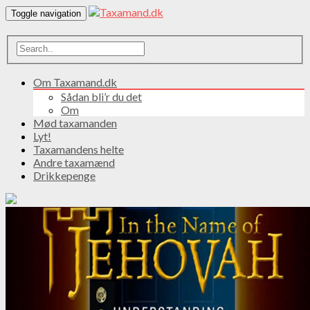
Toggle navigation
Om Taxamand.dk
Sådan bli’r du det
Om
Mød taxamanden
Lyt!
Taxamandens helte
Andre taxamænd
Drikkepenge