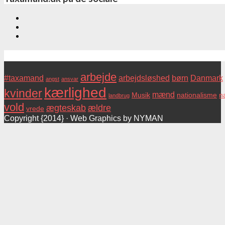
Tags
arbejde
#taxamand
arbejdsløshed
børn
Danmark
angst
ansvar
kærlighed
kvinder
mænd
Musik
nationalisme
na
landbrug
vold
ægteskab
ældre
vrede
Copyright {2014} · Web Graphics by NYMAN