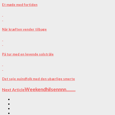
Et møde med fortiden
Når kræften vender tilbage
På tur med en levende solstråle
Det seje quindfolk med den ubærlige smerte
Weekendhilsennnn.........
Next Article