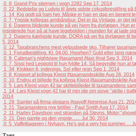
0
9
Grand Prix stjernen i vogn 2282
Sep 17, 2014
0
22
Bedstefar og Ludvig til årets sidste cirkusforestilling p
1
14
Kig godt på ham her. Måske er han en dag en berømt tea
0
7
Yngste kollegas armbåndsur. Det er da Vintage, er det i
0
6
Dagens blideste kunde på vej hjem fra dyrlægen. Hun er e
insisterede hun på at have legebolden i munden for at lade sig 
0
2
Dagens kærligste kunde. DORA på vej fra dyrlægen til beh
5, 2014
0
12
Taxabranchens mest velpudsede sko. Tilhører taxaman
0
1
Forudbestilling. Kl. 04.00. Hvorhen? Guld eller lang n
0
9
Cabman's nightview #taxamand #taxi #nat
Sep 3, 2014
0
7
Sissi hed Leopold til hun fyldte 14. Så begyndte hun at 
1
34
Klokken 6, indenrigs. Sol efter regn
Sep 1, 2014
0
8
Knipset af kollega Kleist #taxamandsskilte
Aug 26, 2014
0
10
Endnu et billede fra kollega Kleist #taxamandsskilte
Aug
0
5
Lars Kleist vogn 42 tar skiltebilleder til taxamandens sa
1
14
Lars Kleist vogn 42 har til min ide om sjove "skilte i tra
2014
1
29
Samler på firma-slogans #payoff #promise
Aug 21, 201
3
21
Taxamandens nye brilller - Paul Smith
Aug 17, 2014
2
11
Harley Davidson ved stranden på Stevns. Motor:"shovelhead
0
21
Den gamle og den yngste.......
Jul 30, 2014
0
5
Vaffelbageren i Nyhavn. He's got a very hot summer.....
J
Tags