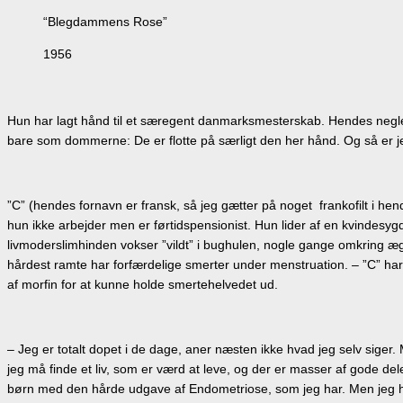
“Blegdammens Rose”
1956
Hun har lagt hånd til et særegent danmarksmesterskab. Hendes negletekn
bare som dommerne: De er flotte på særligt den her hånd. Og så er j
”C” (hendes fornavn er fransk, så jeg gætter på noget frankofilt i hen
hun ikke arbejder men er førtidspensionist. Hun lider af en kvindes
livmoderslimhinden vokser ”vildt” i bughulen, nogle gange omkring æg
hårdest ramte har forfærdelige smerter under menstruation. – ”C” ha
af morfin for at kunne holde smertehelvedet ud.
– Jeg er totalt dopet i de dage, aner næsten ikke hvad jeg selv sig
jeg må finde et liv, som er værd at leve, og der er masser af gode dele a
børn med den hårde udgave af Endometriose, som jeg har. Men jeg ha