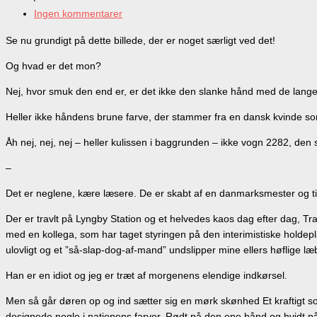
Ingen kommentarer
Se nu grundigt på dette billede, der er noget særligt ved det!
Og hvad er det mon?
Nej, hvor smuk den end er, er det ikke den slanke hånd med de lange 
Heller ikke håndens brune farve, der stammer fra en dansk kvinde som 
Åh nej, nej, nej – heller kulissen i baggrunden – ikke vogn 2282, de
–
Det er neglene, kære læsere. De er skabt af en danmarksmester og 
Der er travlt på Lyngby Station og et helvedes kaos dag efter dag, Tra
med en kollega, som har taget styringen på den interimistiske holdep
ulovligt og et ”så-slap-dog-af-mand” undslipper mine ellers høflige
Han er en idiot og jeg er træt af morgenens elendige indkørsel.
Men så går døren op og ind sætter sig en mørk skønhed Et kraftigt sort
designede negle i nationens farver. Rødt på den ene hånd og hvidt 