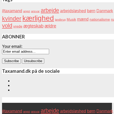
arbejde
#taxamand
arbejdsløshed
børn
Danmark
angst
ansvar
kærlighed
kvinder
mænd
Musik
nationalisme
na
landbrug
vold
ægteskab
ældre
vrede
ABONNER
Your email:
Taxamand.dk på de sociale
Tags
arbejde
#taxamand
arbejdsløshed
børn
Danmark
angst
ansvar