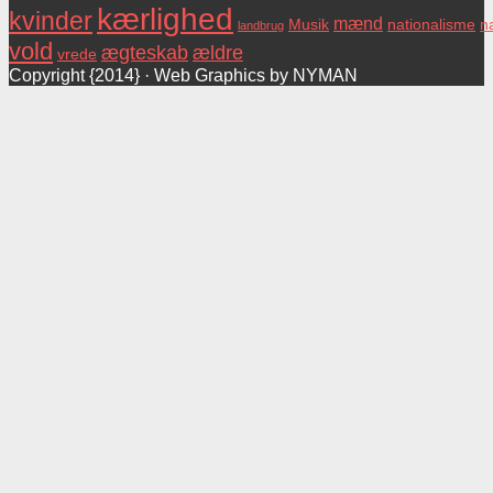
kærlighed
kvinder
mænd
Musik
nationalisme
na
landbrug
vold
ægteskab
ældre
vrede
Copyright {2014} · Web Graphics by NYMAN