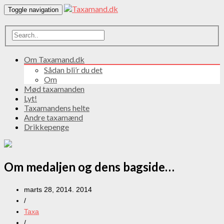
Toggle navigation
Om Taxamand.dk
Sådan bli’r du det
Om
Mød taxamanden
Lyt!
Taxamandens helte
Andre taxamænd
Drikkepenge
Om medaljen og dens bagside…
marts 28, 2014. 2014
/
Taxa
/